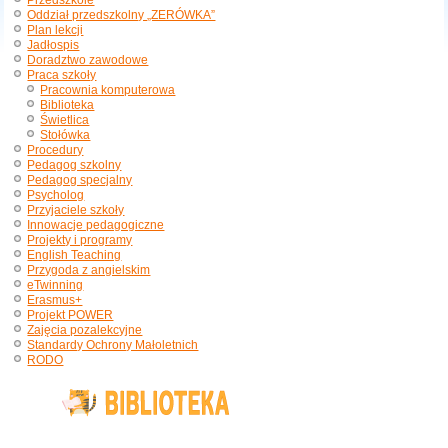
Przedszkole
Oddział przedszkolny „ZERÓWKA”
Plan lekcji
Jadłospis
Doradztwo zawodowe
Praca szkoły
Pracownia komputerowa
Biblioteka
Świetlica
Stołówka
Procedury
Pedagog szkolny
Pedagog specjalny
Psycholog
Przyjaciele szkoły
Innowacje pedagogiczne
Projekty i programy
English Teaching
Przygoda z angielskim
eTwinning
Erasmus+
Projekt POWER
Zajęcia pozalekcyjne
Standardy Ochrony Małoletnich
RODO