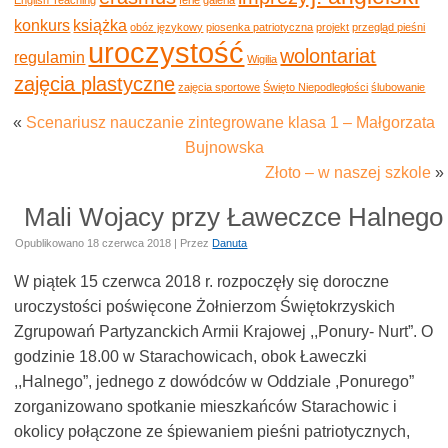
konkurs
książka
obóz językowy
piosenka patriotyczna
projekt
przegląd pieśni
uroczystość
wolontariat
regulamin
Wigilia
zajęcia plastyczne
zajęcia sportowe
Święto Niepodległości
ślubowanie
«
Scenariusz nauczanie zintegrowane klasa 1 – Małgorzata
Bujnowska
Złoto – w naszej szkole
»
Mali Wojacy przy Ławeczce Halnego
Opublikowano
18 czerwca 2018
|
Przez
Danuta
W piątek 15 czerwca 2018 r. rozpoczęły się doroczne
uroczystości poświęcone Żołnierzom Świętokrzyskich
Zgrupowań Partyzanckich Armii Krajowej ,,Ponury- Nurt”. O
godzinie 18.00 w Starachowicach, obok Ławeczki
,,Halnego”, jednego z dowódców w Oddziale ,Ponurego”
zorganizowano spotkanie mieszkańców Starachowic i
okolicy połączone ze śpiewaniem pieśni patriotycznych,