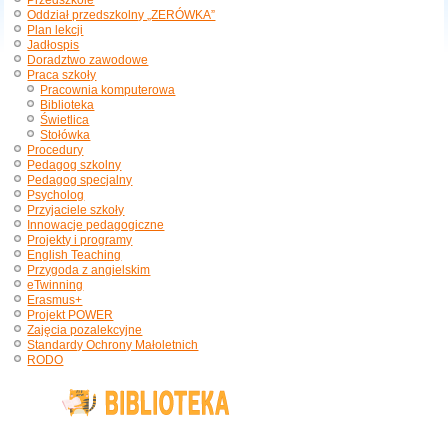
Przedszkole
Oddział przedszkolny „ZERÓWKA”
Plan lekcji
Jadłospis
Doradztwo zawodowe
Praca szkoły
Pracownia komputerowa
Biblioteka
Świetlica
Stołówka
Procedury
Pedagog szkolny
Pedagog specjalny
Psycholog
Przyjaciele szkoły
Innowacje pedagogiczne
Projekty i programy
English Teaching
Przygoda z angielskim
eTwinning
Erasmus+
Projekt POWER
Zajęcia pozalekcyjne
Standardy Ochrony Małoletnich
RODO