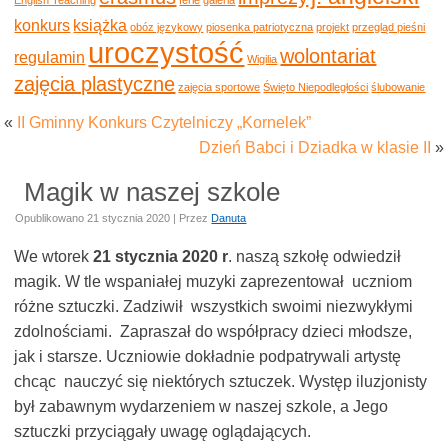
konkurs
książka
obóz językowy
piosenka patriotyczna
projekt
przegląd pieśni
uroczystość
wolontariat
regulamin
Wigilia
zajęcia plastyczne
zajęcia sportowe
Święto Niepodległości
ślubowanie
«
II Gminny Konkurs Czytelniczy „Kornelek”
Dzień Babci i Dziadka w klasie II
»
Magik w naszej szkole
Opublikowano
21 stycznia 2020
|
Przez
Danuta
We wtorek
21 stycznia 2020 r
. naszą szkołę odwiedził
magik. W tle wspaniałej muzyki zaprezentował uczniom
różne sztuczki. Zadziwił wszystkich swoimi niezwykłymi
zdolnościami. Zapraszał do współpracy dzieci młodsze,
jak i starsze. Uczniowie dokładnie podpatrywali artystę
chcąc nauczyć się niektórych sztuczek. Występ iluzjonisty
był zabawnym wydarzeniem w naszej szkole, a Jego
sztuczki przyciągały uwagę oglądających.