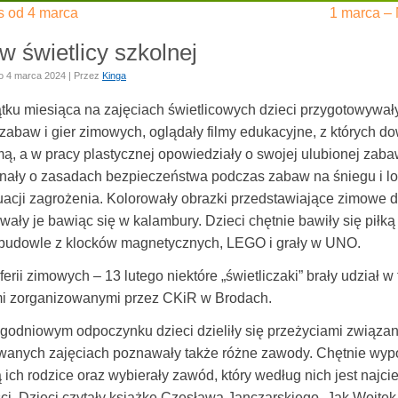
s od 4 marca
1 marca –
w świetlicy szkolnej
o
4 marca 2024
|
Przez
Kinga
tku miesiąca na zajęciach świetlicowych dzieci przygotowywały
zabaw i gier zimowych, oglądały filmy edukacyjne, z których do
ą, a w pracy plastycznej opowiedziały o swojej ulubionej zabaw
nały o zasadach bezpieczeństwa podczas zabaw na śniegu i l
tuacji zagrożenia. Kolorowały obrazki przedstawiające zimowe 
ały je bawiąc się w kalambury. Dzieci chętnie bawiły się piłką
budowle z klocków magnetycznych, LEGO i grały w UNO.
erii zimowych – 13 lutego niektóre „świetliczaki” brały udział w
 zorganizowanymi przez CKiR w Brodach.
godniowym odpoczynku dzieci dzieliły się przeżyciami związan
wanych zajęciach poznawały także różne zawody. Chętnie wypowi
 ich rodzice oraz wybierały zawód, który według nich jest naj
ści. Dzieci czytały książkę Czesława Janczarskiego „Jak Wojte