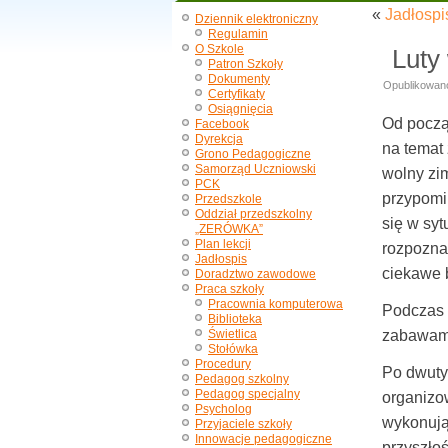
«
Jadłospi
Dziennik elektroniczny
Regulamin
O Szkole
Luty 
Patron Szkoły
Dokumenty
Opublikowan
Certyfikaty
Osiągnięcia
Od począ
Facebook
Dyrekcja
na temat 
Grono Pedagogiczne
Samorząd Uczniowski
wolny zim
PCK
przypomi
Przedszkole
Oddział przedszkolny
się w sy
„ZERÓWKA”
Plan lekcji
rozpoznaw
Jadłospis
ciekawe 
Doradztwo zawodowe
Praca szkoły
Pracownia komputerowa
Podczas f
Biblioteka
Świetlica
zabawami
Stołówka
Procedury
Po dwuty
Pedagog szkolny
Pedagog specjalny
organizo
Psycholog
wykonują
Przyjaciele szkoły
Innowacje pedagogiczne
przyszło