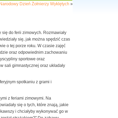
 Narodowy Dzień Żołnierzy Wyklętych
»
 się do ferii zimowych. Rozmawiały
wiedziały się, jak można spędzić czas
ie o tej porze roku. W czasie zajęć
odzie oraz odpowiednim zachowaniu
dyscypliny sportowe oraz
 w sali gimnastycznej oraz układały
 feryjnym spotkaniu z grami i
ymi z feriami zimowymi. Na
adały się o tych, które znają, jakie
ciekawszy i chciałyby wykonywać go w
k został strażakiem?” Do zabawy