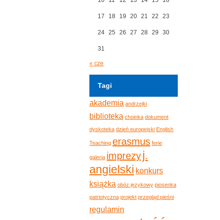
17
18
19
20
21
22
23
24
25
26
27
28
29
30
31
« cze
Tagi
akademia
andrzejki
biblioteka
choinka
dokument
dyskoteka
dzień europejski
English
erasmus
Teaching
ferie
j.
imprezy
galeria
angielski
konkurs
książka
obóz językowy
piosenka
patriotyczna
projekt
przegląd pieśni
regulamin