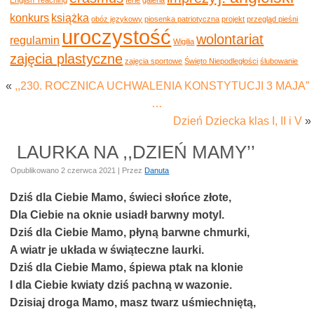
konkurs
książka
obóz językowy
piosenka patriotyczna
projekt
przegląd pieśni
uroczystość
wolontariat
regulamin
Wigilia
zajęcia plastyczne
zajęcia sportowe
Święto Niepodległości
ślubowanie
«
,,230. ROCZNICA UCHWALENIA KONSTYTUCJI 3 MAJA”
…
Dzień Dziecka klas I, II i V
»
LAURKA NA ,,DZIEŃ MAMY’’
Opublikowano
2 czerwca 2021
|
Przez
Danuta
Dziś dla Ciebie Mamo, świeci słońce złote,
Dla Ciebie na oknie usiadł barwny motyl.
Dziś dla Ciebie Mamo, płyną barwne chmurki,
A wiatr je układa w świąteczne laurki.
Dziś dla Ciebie Mamo, śpiewa ptak na klonie
I dla Ciebie kwiaty dziś pachną w wazonie.
Dzisiaj droga Mamo, masz twarz uśmiechniętą,