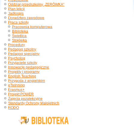
Przedszkole
Oddział przedszkolny „ZERÓWKA”
Plan lekcji
Jadłospis
Doradztwo zawodowe
Praca szkoły
Pracownia komputerowa
Biblioteka
Świetlica
Stołówka
Procedury
Pedagog szkolny
Pedagog specjalny
Psycholog
Przyjaciele szkoły
Innowacje pedagogiczne
Projekty i programy
English Teaching
Przygoda z angielskim
eTwinning
Erasmus+
Projekt POWER
Zajęcia pozalekcyjne
Standardy Ochrony Małoletnich
RODO