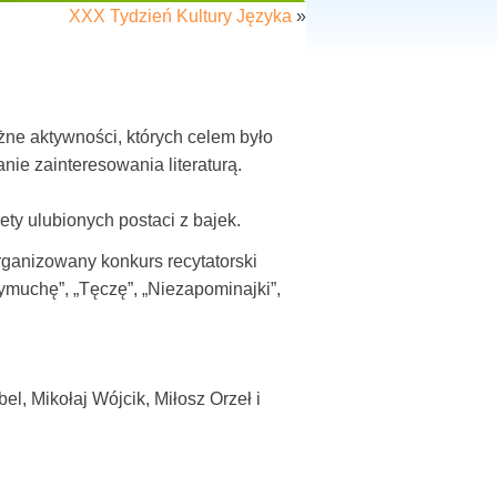
XXX Tydzień Kultury Języka
»
żne aktywności, których celem było
nie zainteresowania literaturą.
ety ulubionych postaci z bajek.
rganizowany konkurs recytatorski
ymuchę”, „Tęczę”, „Niezapominajki”,
l, Mikołaj Wójcik, Miłosz Orzeł i