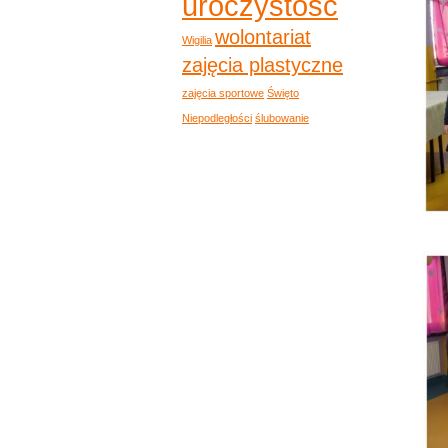
uroczystość
wolontariat
Wigilia
zajęcia plastyczne
zajęcia sportowe
Święto
Niepodległości
ślubowanie