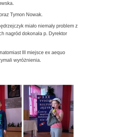
kowska.
k oraz Tymon Nowak.
Jędrzejczyk miało niemały problem z
h nagród dokonała p. Dyrektor
, natomiast III miejsce ex aequo
rzymali wyróżnienia.