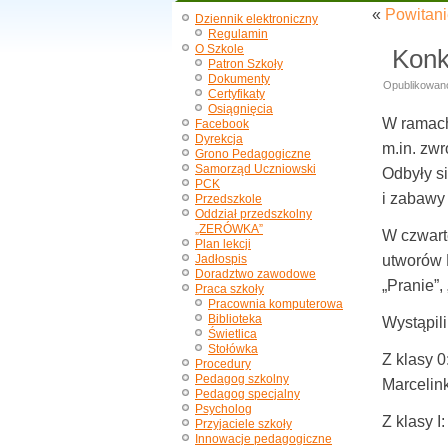
«
Powitan
Dziennik elektroniczny
Regulamin
O Szkole
Konku
Patron Szkoły
Dokumenty
Opublikowan
Certyfikaty
Osiągnięcia
W ramach
Facebook
Dyrekcja
m.in. zwr
Grono Pedagogiczne
Samorząd Uczniowski
Odbyły s
PCK
i zabawy 
Przedszkole
Oddział przedszkolny
„ZERÓWKA”
W czwart
Plan lekcji
Jadłospis
utworów M
Doradztwo zawodowe
„Pranie”,
Praca szkoły
Pracownia komputerowa
Biblioteka
Wystąpili
Świetlica
Stołówka
Z klasy 0
Procedury
Pedagog szkolny
Marcelin
Pedagog specjalny
Psycholog
Z klasy I
Przyjaciele szkoły
Innowacje pedagogiczne