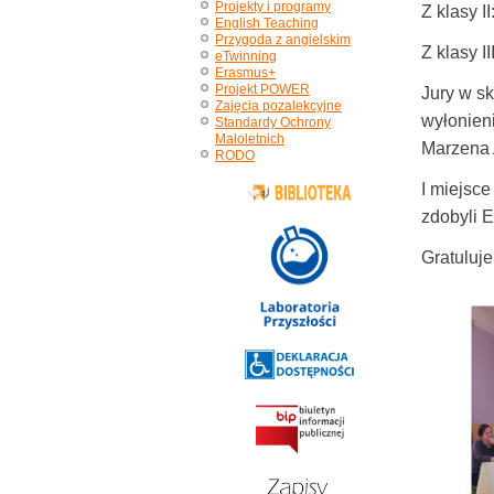
Projekty i programy
Z klasy 
English Teaching
Przygoda z angielskim
Z klasy 
eTwinning
Erasmus+
Projekt POWER
Jury w sk
Zajęcia pozalekcyjne
wyłonien
Standardy Ochrony
Małoletnich
Marzena
RODO
I miejsce
zdobyli E
Gratuluj