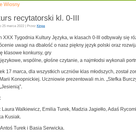
ie Wiosny
rs recytatorski kl. 0-III
o
25 marca 2022
|
Przez
Kinga
 XXX Tygodnia Kultury Języka, w klasach 0-III odbywały się ró
ócenie uwagi na dbałość o nasz piękny język polski oraz rozwija
ię klasowe konkursy, gry
językowe, wspólne, głośne czytanie, a najmłodsi wykonali portr
ek 17 marca, dla wszystkich uczniów klas młodszych, został zo
arii Konopnickiej. Uczniowie prezentowali m.in. „Stefka Burcz
 „Jesienią”.
:
: Laura Walkiewicz, Emilia Turek, Madzia Jagiełło, Adaś Rycombe
ka Kusiak.
: Antoś Turek i Basia Serwicka.