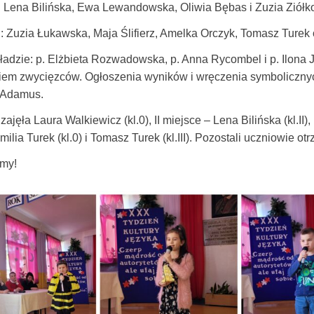
II: Lena Bilińska, Ewa Lewandowska, Oliwia Bębas i Zuzia Ziół
III: Zuzia Łukawska, Maja Ślifierz, Amelka Orczyk, Tomasz Ture
ładzie: p. Elżbieta Rozwadowska, p. Anna Rycombel i p. Ilona 
iem zwycięzców. Ogłoszenia wyników i wręczenia symbolicznyc
 Adamus.
 zajęła Laura Walkiewicz (kl.0), II miejsce – Lena Bilińska (kl.II)
milia Turek (kl.0) i Tomasz Turek (kl.III). Pozostali uczniowie ot
emy!