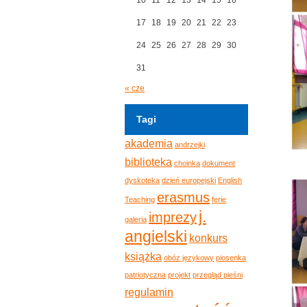
17
18
19
20
21
22
23
24
25
26
27
28
29
30
31
« cze
Tagi
akademia
andrzejki
biblioteka
choinka
dokument
dyskoteka
dzień europejski
English
erasmus
Teaching
ferie
j.
imprezy
galeria
angielski
konkurs
książka
obóz językowy
piosenka
patriotyczna
projekt
przegląd pieśni
regulamin