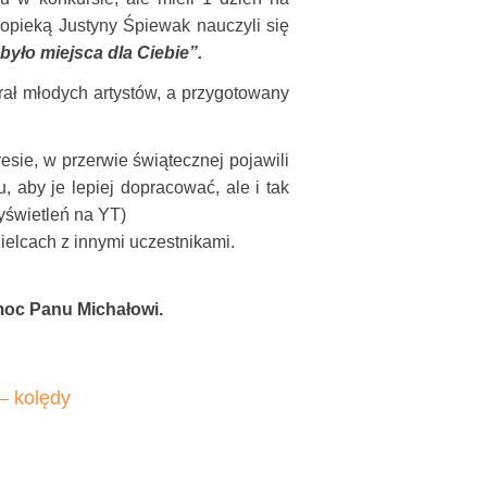
opieką Justyny Śpiewak nauczyli się
 było miejsca dla Ciebie”.
grał młodych artystów, a przygotowany
ie, w przerwie świątecznej pojawili
, aby je lepiej dopracować, ale i tak
wyświetleń na YT)
elcach z innymi uczestnikami.
moc Panu Michałowi.
 kolędy