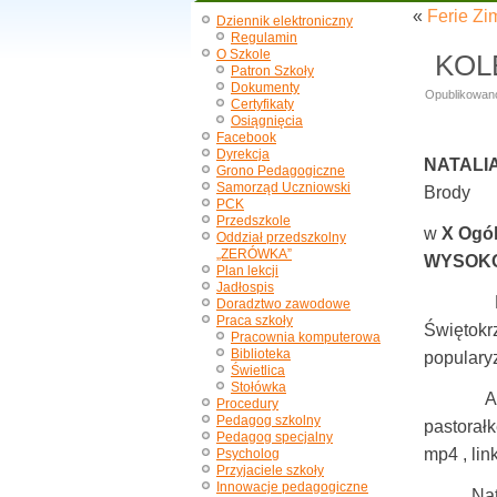
«
Ferie Zi
Dziennik elektroniczny
Regulamin
O Szkole
KOL
Patron Szkoły
Dokumenty
Opublikowan
Certyfikaty
Osiągnięcia
Facebook
Dyrekcja
NATALIA
Grono Pedagogiczne
Samorząd Uczniowski
Brody
PCK
Przedszkole
w
X Ogól
Oddział przedszkolny
„ZERÓWKA”
WYSOKO
Plan lekcji
Jadłospis
Patrona
Doradztwo zawodowe
Praca szkoły
Świętokrz
Pracownia komputerowa
Biblioteka
populary
Świetlica
Stołówka
Aby wzi
Procedury
Pedagog szkolny
pastorał
Pedagog specjalny
mp4 , lin
Psycholog
Przyjaciele szkoły
Innowacje pedagogiczne
Natalia 