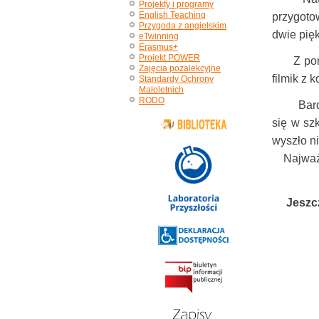
Projekty i programy
English Teaching
przygoto
Przygoda z angielskim
dwie pię
eTwinning
Erasmus+
Projekt POWER
Z pomoc
Zajęcia pozalekcyjne
filmik z 
Standardy Ochrony
Małoletnich
RODO
Bardzo d
się w sz
wyszło ni
Najważni
Jeszcze 