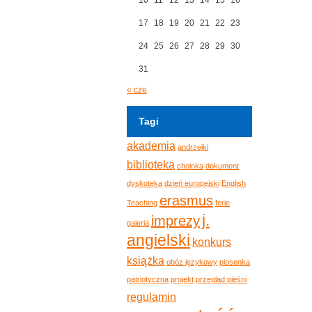
17
18
19
20
21
22
23
24
25
26
27
28
29
30
31
« cze
Tagi
akademia
andrzejki
biblioteka
choinka
dokument
dyskoteka
dzień europejski
English
erasmus
Teaching
ferie
j.
imprezy
galeria
angielski
konkurs
książka
obóz językowy
piosenka
patriotyczna
projekt
przegląd pieśni
regulamin