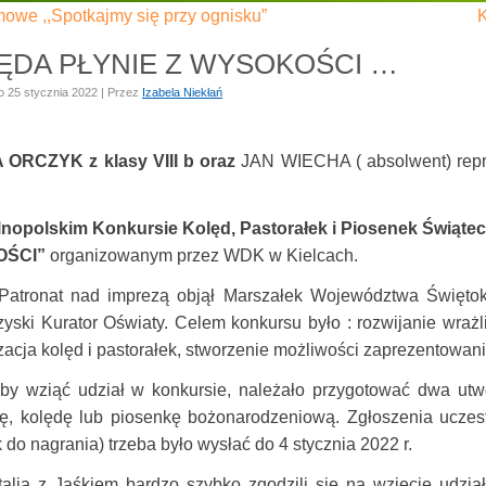
mowe ,,Spotkajmy się przy ognisku”
K
ĘDA PŁYNIE Z WYSOKOŚCI …
o
25 stycznia 2022
|
Przez
Izabela Niekłań
 ORCZYK z klasy VIII b oraz
JAN WIECHA ( absolwent) repr
nopolskim Konkursie Kolęd, Pastorałek i Piosenek Świąt
ŚCI”
organizowanym przez WDK w Kielcach.
t nad imprezą objął Marszałek Województwa Świętokrzy
yski Kurator Oświaty. Celem konkursu było : rozwijanie wrażli
zacja kolęd i pastorałek, stworzenie możliwości zaprezentowan
ąć udział w konkursie, należało przygotować dwa utwory
kę, kolędę lub piosenkę bożonarodzeniową. Zgłoszenia ucze
k do nagrania) trzeba było wysłać do 4 stycznia 2022 r.
z Jaśkiem bardzo szybko zgodzili się na wzięcie udziału