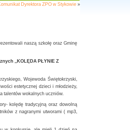
omunikat Dyrektora ZPO w Stykowie
»
ezentowali naszą szkołę oraz Gminę
ecznych ,,KOLĘDA PŁYNIE Z
skiego, Wojewoda Świętokrzyski,
wości estetycznej dzieci i młodzieży,
ia talentów wokalnych uczniów.
- kolędę tradycyjną oraz dowolną
stników z nagranymi utworami ( mp3,
 w konkursie, ale mieli 1 dzień na