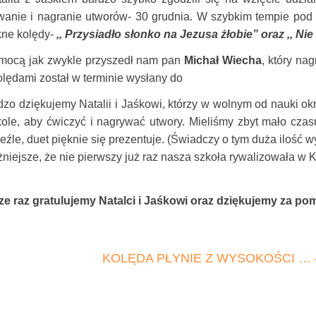
wanie i nagranie utworów- 30 grudnia. W szybkim tempie pod 
kne kolędy-
,, Przysiadło słonko na Jezusa żłobie” oraz ,, Nie
ą jak zwykle przyszedł nam pan
Michał Wiecha
, który na
kolędami został w terminie wysłany do
ziękujemy Natalii i Jaśkowi, którzy w wolnym od nauki okres
kole, aby ćwiczyć i nagrywać utwory. Mieliśmy zbyt mało czasu
eźle, duet pięknie się prezentuje. (Świadczy o tym duża ilość 
ejsze, że nie pierwszy już raz nasza szkoła rywalizowała w Ki
raz gratulujemy Natalci i Jaśkowi oraz dziękujemy za po
KOLĘDA PŁYNIE Z WYSOKOŚCI … –