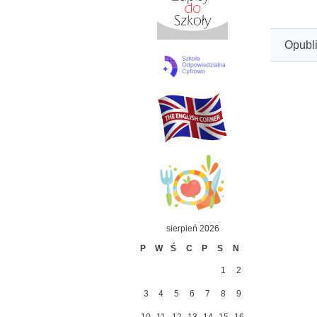
Opubl
sierpień 2026
P
W
Ś
C
P
S
N
1
2
3
4
5
6
7
8
9
10
11
12
13
14
15
16