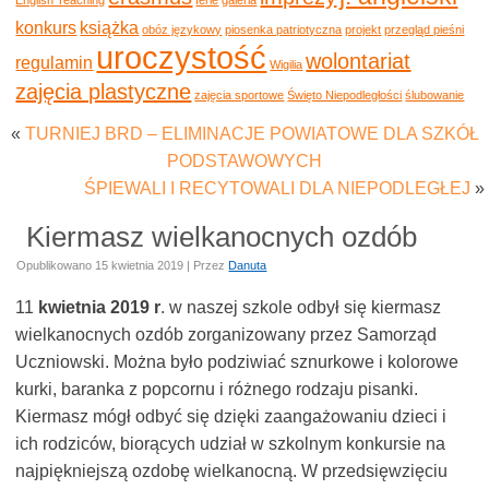
konkurs
książka
obóz językowy
piosenka patriotyczna
projekt
przegląd pieśni
uroczystość
wolontariat
regulamin
Wigilia
zajęcia plastyczne
zajęcia sportowe
Święto Niepodległości
ślubowanie
«
TURNIEJ BRD – ELIMINACJE POWIATOWE DLA SZKÓŁ
PODSTAWOWYCH
ŚPIEWALI I RECYTOWALI DLA NIEPODLEGŁEJ
»
Kiermasz wielkanocnych ozdób
Opublikowano
15 kwietnia 2019
|
Przez
Danuta
11
kwietnia 2019 r
. w naszej szkole odbył się kiermasz
wielkanocnych ozdób zorganizowany przez Samorząd
Uczniowski. Można było podziwiać sznurkowe i kolorowe
kurki, baranka z popcornu i różnego rodzaju pisanki.
Kiermasz mógł odbyć się dzięki zaangażowaniu dzieci i
ich rodziców, biorących udział w szkolnym konkursie na
najpiękniejszą ozdobę wielkanocną. W przedsięwzięciu