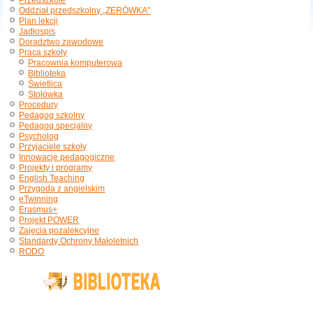
Przedszkole
Oddział przedszkolny „ZERÓWKA”
Plan lekcji
Jadłospis
Doradztwo zawodowe
Praca szkoły
Pracownia komputerowa
Biblioteka
Świetlica
Stołówka
Procedury
Pedagog szkolny
Pedagog specjalny
Psycholog
Przyjaciele szkoły
Innowacje pedagogiczne
Projekty i programy
English Teaching
Przygoda z angielskim
eTwinning
Erasmus+
Projekt POWER
Zajęcia pozalekcyjne
Standardy Ochrony Małoletnich
RODO