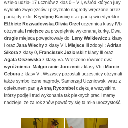
wzięło udział 17 uczniów z klas 0 – VII, wśród których jury
wyłoniło zwycięzców i przyznało nagrody wręczone przez
panią dyrektor
Krystynę Kasicę
oraz panią wicedyrektor
Elżbietę Rozwadowską
.
Oliwia Orzeł
uczennica klasy IVb
otrzymała
I miejsce
za przepięknie wykonaną kurkę. Dwa
drugie
miejsca powędrowały do:
Leny Walkiewicz
z klasy
I oraz
Jana Wiechy
z klasy VII.
Miejsce III
zdobyli:
Adrian
Sikora
z klasy 0,
Franciszek Jeziorski
z klasy III oraz
Agata Olszewska
z klasy Va. Wręczono również dwa
wyróżnienia: Małgorzacie Jurczenii
z klasy Vb i
Marcie
Gębura
z klasy VI. Wszyscy pozostali uczestnicy otrzymali
także symboliczne nagrody. Samorząd Uczniowski wraz z
opiekunem panią
Anną Rycombel
dziękuje wszystkim,
którzy podjęli trud wykonania tak pięknych prac i mamy
nadzieję, że za rok znów powtórzy się ta miła uroczystość.