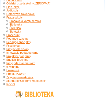
Przedszkole
Oddział przedszkolny „ZERÓWKA”
Plan lekcji
Jadłospis
Doradztwo zawodowe
Praca szkoły
Pracownia komputerowa
Biblioteka
Świetlica
Stołówka
Procedury
Pedagog szkolny
Pedagog specjalny
Psycholog
Przyjaciele szkoły
Innowacje pedagogiczne
Projekty i programy
English Teaching
Przygoda z angielskim
eTwinning
Erasmus+
Projekt POWER
Zajęcia pozalekcyjne
Standardy Ochrony Małoletnich
RODO