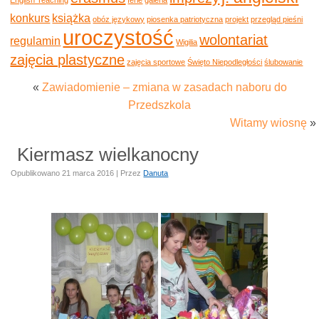
konkurs
książka
obóz językowy
piosenka patriotyczna
projekt
przegląd pieśni
uroczystość
wolontariat
regulamin
Wigilia
zajęcia plastyczne
zajęcia sportowe
Święto Niepodległości
ślubowanie
«
Zawiadomienie – zmiana w zasadach naboru do
Przedszkola
Witamy wiosnę
»
Kiermasz wielkanocny
Opublikowano
21 marca 2016
|
Przez
Danuta