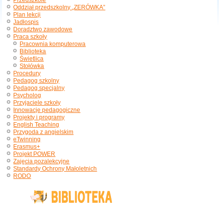
Przedszkole
Oddział przedszkolny „ZERÓWKA”
Plan lekcji
Jadłospis
Doradztwo zawodowe
Praca szkoły
Pracownia komputerowa
Biblioteka
Świetlica
Stołówka
Procedury
Pedagog szkolny
Pedagog specjalny
Psycholog
Przyjaciele szkoły
Innowacje pedagogiczne
Projekty i programy
English Teaching
Przygoda z angielskim
eTwinning
Erasmus+
Projekt POWER
Zajęcia pozalekcyjne
Standardy Ochrony Małoletnich
RODO