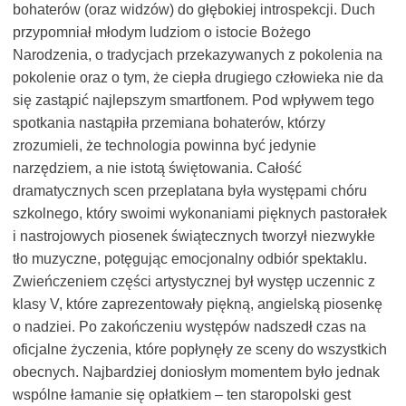
bohaterów (oraz widzów) do głębokiej introspekcji. Duch
przypomniał młodym ludziom o istocie Bożego
Narodzenia, o tradycjach przekazywanych z pokolenia na
pokolenie oraz o tym, że ciepła drugiego człowieka nie da
się zastąpić najlepszym smartfonem. Pod wpływem tego
spotkania nastąpiła przemiana bohaterów, którzy
zrozumieli, że technologia powinna być jedynie
narzędziem, a nie istotą świętowania. Całość
dramatycznych scen przeplatana była występami chóru
szkolnego, który swoimi wykonaniami pięknych pastorałek
i nastrojowych piosenek świątecznych tworzył niezwykłe
tło muzyczne, potęgując emocjonalny odbiór spektaklu.
Zwieńczeniem części artystycznej był występ uczennic z
klasy V, które zaprezentowały piękną, angielską piosenkę
o nadziei. Po zakończeniu występów nadszedł czas na
oficjalne życzenia, które popłynęły ze sceny do wszystkich
obecnych. Najbardziej doniosłym momentem było jednak
wspólne łamanie się opłatkiem – ten staropolski gest