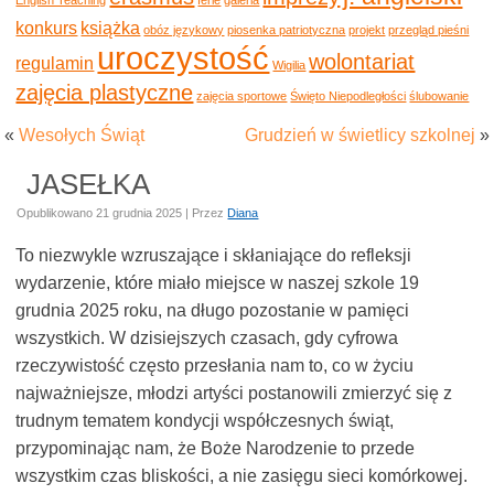
konkurs
książka
obóz językowy
piosenka patriotyczna
projekt
przegląd pieśni
uroczystość
wolontariat
regulamin
Wigilia
zajęcia plastyczne
zajęcia sportowe
Święto Niepodległości
ślubowanie
«
Wesołych Świąt
Grudzień w świetlicy szkolnej
»
JASEŁKA
Opublikowano
21 grudnia 2025
|
Przez
Diana
To niezwykle wzruszające i skłaniające do refleksji
wydarzenie, które miało miejsce w naszej szkole 19
grudnia 2025 roku, na długo pozostanie w pamięci
wszystkich. W dzisiejszych czasach, gdy cyfrowa
rzeczywistość często przesłania nam to, co w życiu
najważniejsze, młodzi artyści postanowili zmierzyć się z
trudnym tematem kondycji współczesnych świąt,
przypominając nam, że Boże Narodzenie to przede
wszystkim czas bliskości, a nie zasięgu sieci komórkowej.