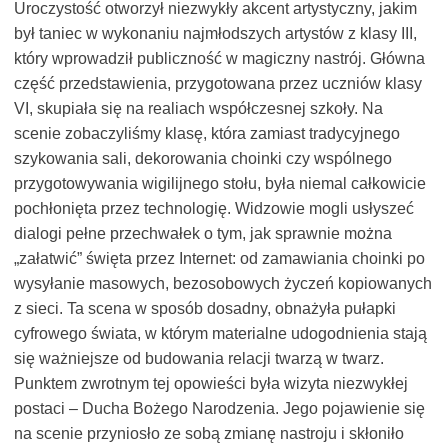
Uroczystość otworzył niezwykły akcent artystyczny, jakim
był taniec w wykonaniu najmłodszych artystów z klasy III,
który wprowadził publiczność w magiczny nastrój. Główna
część przedstawienia, przygotowana przez uczniów klasy
VI, skupiała się na realiach współczesnej szkoły. Na
scenie zobaczyliśmy klasę, która zamiast tradycyjnego
szykowania sali, dekorowania choinki czy wspólnego
przygotowywania wigilijnego stołu, była niemal całkowicie
pochłonięta przez technologię. Widzowie mogli usłyszeć
dialogi pełne przechwałek o tym, jak sprawnie można
„załatwić” święta przez Internet: od zamawiania choinki po
wysyłanie masowych, bezosobowych życzeń kopiowanych
z sieci. Ta scena w sposób dosadny, obnażyła pułapki
cyfrowego świata, w którym materialne udogodnienia stają
się ważniejsze od budowania relacji twarzą w twarz.
Punktem zwrotnym tej opowieści była wizyta niezwykłej
postaci – Ducha Bożego Narodzenia. Jego pojawienie się
na scenie przyniosło ze sobą zmianę nastroju i skłoniło