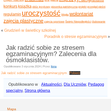
konkurs
książka
obóz językowy
piosenka patriotyczna
projekt
przegląd pieśni
uroczystość
wolontariat
regulamin
Wigilia
zajęcia plastyczne
zajęcia sportowe
Święto Niepodległości
ślubowanie
«
Grudzień w świetlicy szkolnej
Poradnik o stresie egzaminacyjnym
»
Jak radzić sobie ze stresem
egzaminacyjnym? Zalecenia dla
ósmoklasistów.
Opublikowano
3 stycznia 2024
|
Przez
Ilona
Jak radzić sobie ze stresem egzaminacyjnym
Pobierz
Opublikowano w
Aktualności
,
Dla Uczniów
,
Pedagog
specjalny
,
Strona główna
Mapa