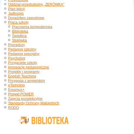
Przedszkole
Oddział przedszkolny „ZERÓWKA”
Plan lekcji
Jadłospis
Doradztwo zawodowe
Praca szkoły
Pracownia komputerowa
Biblioteka
Świetlica
Stołówka
Procedury
Pedagog szkolny
Pedagog specjalny
Psycholog
Przyjaciele szkoły
Innowacje pedagogiczne
Projekty i programy
English Teaching
Przygoda z angielskim
eTwinning
Erasmus+
Projekt POWER
Zajęcia pozalekcyjne
Standardy Ochrony Małoletnich
RODO