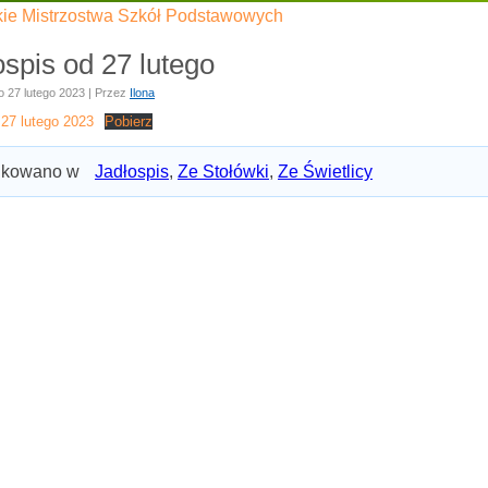
kie Mistrzostwa Szkół Podstawowych
ospis od 27 lutego
o
27 lutego 2023
|
Przez
Ilona
 27 lutego 2023
Pobierz
ikowano w
Jadłospis
,
Ze Stołówki
,
Ze Świetlicy