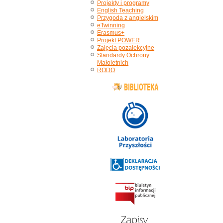
Projekty i programy
English Teaching
Przygoda z angielskim
eTwinning
Erasmus+
Projekt POWER
Zajęcia pozalekcyjne
Standardy Ochrony
Małoletnich
RODO