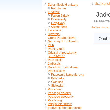
«
Siatkars
Dziennik elektroniczny
Regulamin
O Szkole
Jadł
Patron Szkoły
Dokumenty
Opublikowan
Certyfikaty
Osiągnięcia
Jadłospis od
Facebook
Dyrekcja
Grono Pedagogiczne
Opubl
Samorząd Uczniowski
PCK
Przedszkole
Oddział przedszkolny
„ZERÓWKA”
Plan lekcji
Jadłospis
Doradztwo zawodowe
Praca szkoły
Pracownia komputerowa
Biblioteka
Świetlica
Stołówka
Procedury
Pedagog szkolny
Pedagog specjalny
Psycholog
Przyjaciele szkoły
Innowacje pedagogiczne