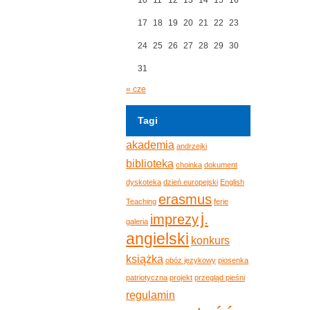
17
18
19
20
21
22
23
24
25
26
27
28
29
30
31
« cze
Tagi
akademia
andrzejki
biblioteka
choinka
dokument
dyskoteka
dzień europejski
English
erasmus
Teaching
ferie
j.
imprezy
galeria
angielski
konkurs
książka
obóz językowy
piosenka
patriotyczna
projekt
przegląd pieśni
regulamin