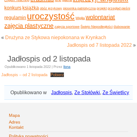
konkurs
książka
obóz językowy
piosenka patriotyczna
projekt
przegląd pieśni
uroczystość
wolontariat
regulamin
Wigilia
zajęcia plastyczne
zajęcia sportowe
Święto Niepodległości
ślubowanie
«
Drużyna ze Stykowa niepokonana w Krynkach
Jadłospis od 7 listopada 2022
»
Jadłospis od 2 listopada
Opublikowano
1 listopada 2022
|
Przez
Ilona
Jadłospis – od 2 listopada
Pobierz
Opublikowano w
Jadłospis
,
Ze Stołówki
,
Ze Świetlicy
Mapa
Adres
Kontakt
Polityka prywatności