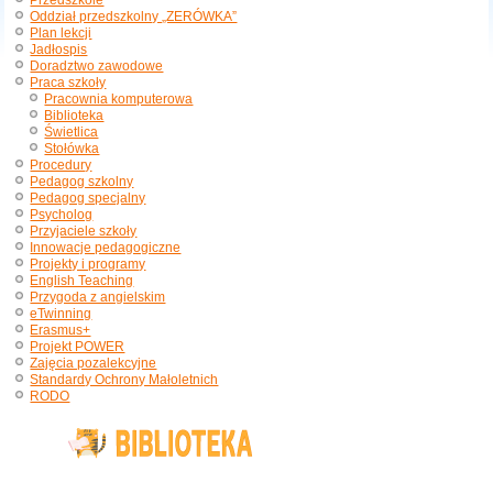
Przedszkole
Oddział przedszkolny „ZERÓWKA”
Plan lekcji
Jadłospis
Doradztwo zawodowe
Praca szkoły
Pracownia komputerowa
Biblioteka
Świetlica
Stołówka
Procedury
Pedagog szkolny
Pedagog specjalny
Psycholog
Przyjaciele szkoły
Innowacje pedagogiczne
Projekty i programy
English Teaching
Przygoda z angielskim
eTwinning
Erasmus+
Projekt POWER
Zajęcia pozalekcyjne
Standardy Ochrony Małoletnich
RODO