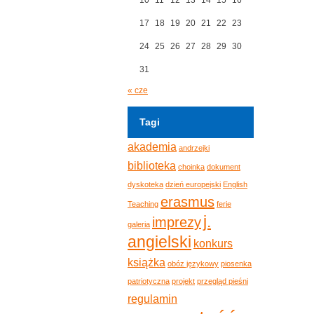
17
18
19
20
21
22
23
24
25
26
27
28
29
30
31
« cze
Tagi
akademia
andrzejki
biblioteka
choinka
dokument
dyskoteka
dzień europejski
English
erasmus
Teaching
ferie
j.
imprezy
galeria
angielski
konkurs
książka
obóz językowy
piosenka
patriotyczna
projekt
przegląd pieśni
regulamin