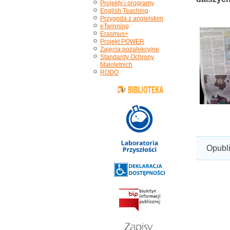
Projekty i programy
English Teaching
Przygoda z angielskim
eTwinning
Erasmus+
Projekt POWER
Zajęcia pozalekcyjne
Standardy Ochrony
Małoletnich
RODO
Opubl