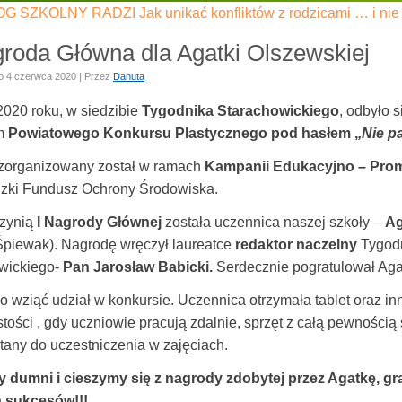
SZKOLNY RADZI Jak unikać konfliktów z rodzicami … i nie t
groda Główna dla Agatki Olszewskiej
o
4 czerwca 2020
|
Przez
Danuta
2020 roku, w siedzibie
Tygodnika Starachowickiego
, odbyło 
om
Powiatowego Konkursu Plastycznego pod hasłem ,
,Nie p
zorganizowany został w ramach
Kampanii Edukacyjno – Pro
ki Fundusz Ochrony Środowiska.
zynią
I Nagrody Głównej
została uczennica naszej szkoły –
Ag
Śpiewak). Nagrodę wręczył laureatce
redaktor naczelny
Tygod
wickiego-
Pan
Jarosław Babicki.
Serdecznie pogratulował Agat
o wziąć udział w konkursie. Uczennica otrzymała tablet oraz i
tości , gdy uczniowie pracują zdalnie, sprzęt z całą pewnością
tany do uczestniczenia w zajęciach.
 dumni i cieszymy się z nagrody zdobytej przez Agatkę, gr
 sukcesów!!!