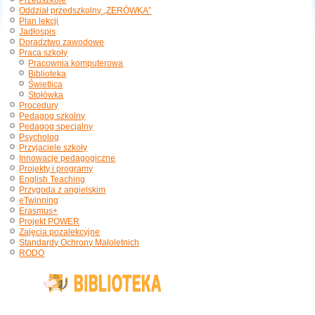
Przedszkole
Oddział przedszkolny „ZERÓWKA”
Plan lekcji
Jadłospis
Doradztwo zawodowe
Praca szkoły
Pracownia komputerowa
Biblioteka
Świetlica
Stołówka
Procedury
Pedagog szkolny
Pedagog specjalny
Psycholog
Przyjaciele szkoły
Innowacje pedagogiczne
Projekty i programy
English Teaching
Przygoda z angielskim
eTwinning
Erasmus+
Projekt POWER
Zajęcia pozalekcyjne
Standardy Ochrony Małoletnich
RODO