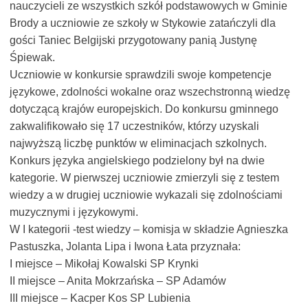
nauczycieli ze wszystkich szkół podstawowych w Gminie
Brody a uczniowie ze szkoły w Stykowie zatańczyli dla
gości Taniec Belgijski przygotowany panią Justynę
Śpiewak.
Uczniowie w konkursie sprawdzili swoje kompetencje
językowe, zdolności wokalne oraz wszechstronną wiedzę
dotyczącą krajów europejskich. Do konkursu gminnego
zakwalifikowało się 17 uczestników, którzy uzyskali
najwyższą liczbę punktów w eliminacjach szkolnych.
Konkurs języka angielskiego podzielony był na dwie
kategorie. W pierwszej uczniowie zmierzyli się z testem
wiedzy a w drugiej uczniowie wykazali się zdolnościami
muzycznymi i językowymi.
W I kategorii -test wiedzy – komisja w składzie Agnieszka
Pastuszka, Jolanta Lipa i Iwona Łata przyznała:
I miejsce – Mikołaj Kowalski SP Krynki
II miejsce – Anita Mokrzańska – SP Adamów
III miejsce – Kacper Kos SP Lubienia