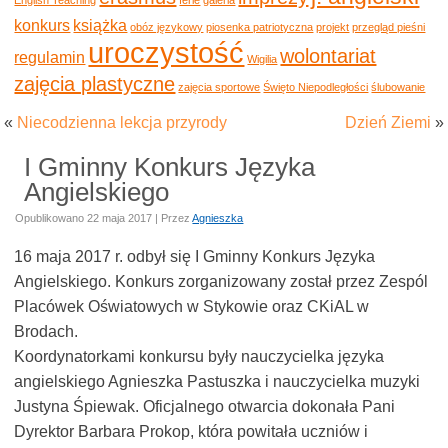
konkurs
książka
obóz językowy
piosenka patriotyczna
projekt
przegląd pieśni
uroczystość
wolontariat
regulamin
Wigilia
zajęcia plastyczne
zajęcia sportowe
Święto Niepodległości
ślubowanie
«
Niecodzienna lekcja przyrody
Dzień Ziemi
»
I Gminny Konkurs Języka
Angielskiego
Opublikowano
22 maja 2017
|
Przez
Agnieszka
16 maja 2017 r. odbył się I Gminny Konkurs Języka
Angielskiego. Konkurs zorganizowany został przez Zespól
Placówek Oświatowych w Stykowie oraz CKiAL w
Brodach.
Koordynatorkami konkursu były nauczycielka języka
angielskiego Agnieszka Pastuszka i nauczycielka muzyki
Justyna Śpiewak. Oficjalnego otwarcia dokonała Pani
Dyrektor Barbara Prokop, która powitała uczniów i