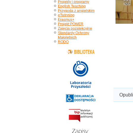
Projekty i programy
English Teaching
Przygoda z angielskim
eTwinning
Erasmus+
Projekt POWER
Zajęcia pozalekcyjne
Standardy Ochrony
Małoletnich
RODO
Opubl