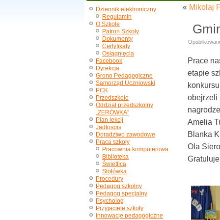
«
Mikołaj 
Dziennik elektroniczny
Regulamin
O Szkole
Gmin
Patron Szkoły
Dokumenty
Opublikowan
Certyfikaty
Osiągnięcia
Prace nas
Facebook
Dyrekcja
etapie s
Grono Pedagogiczne
Samorząd Uczniowski
konkursu
PCK
obejrzeli
Przedszkole
Oddział przedszkolny
nagrodze
„ZERÓWKA”
Plan lekcji
Amelia Tu
Jadłospis
Blanka K
Doradztwo zawodowe
Praca szkoły
Ola Siero
Pracownia komputerowa
Biblioteka
Gratuluj
Świetlica
Stołówka
Procedury
Pedagog szkolny
Pedagog specjalny
Psycholog
Przyjaciele szkoły
Innowacje pedagogiczne