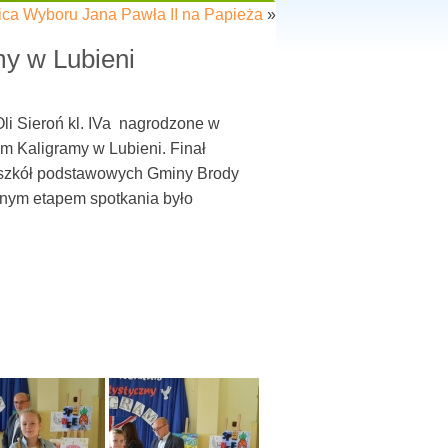
ca Wyboru Jana Pawła II na Papieża
»
y w Lubieni
 Oli Sieroń kl. IVa nagrodzone w
m Kaligramy w Lubieni. Finał
h szkół podstawowych Gminy Brody
ejnym etapem spotkania było