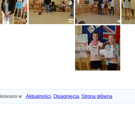
ikowano w
Aktualności
,
Osiągnięcia
,
Strona główna