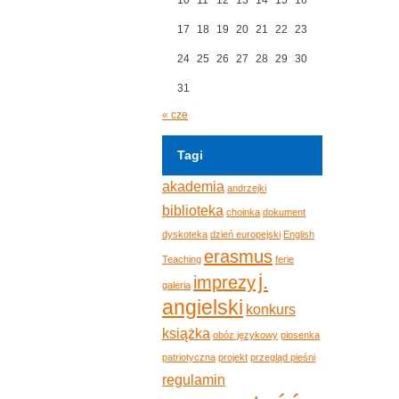
17
18
19
20
21
22
23
24
25
26
27
28
29
30
31
« cze
Tagi
akademia
andrzejki
biblioteka
choinka
dokument
dyskoteka
dzień europejski
English
erasmus
Teaching
ferie
j.
imprezy
galeria
angielski
konkurs
książka
obóz językowy
piosenka
patriotyczna
projekt
przegląd pieśni
regulamin