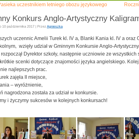
Pasieka uczestnikiem letniego obozu językowego
Roczni
ny Konkurs Anglo-Artystyczny Kaligram
o
10 października 2017
|
Przez
Agnieszka
zych uczennic Amelii Turek kl. IV a, Blanki Kania kl. IV a oraz
zkolnym, wzięły udział w Gminnym Konkursie Anglo-Artystyczny
 rozpoczął Dyrektor szkoły, następnie uczniowie ze wszystkic
 krótkie scenki dotyczące znajomości języka angielskiego. Kol
nie najlepszych prac.
rek zajęła II miejsce,
ania – wyróżnienie,
ń nagrodzona została za udział w konkursie.
emy i życzymy sukcesów w kolejnych konkursach!