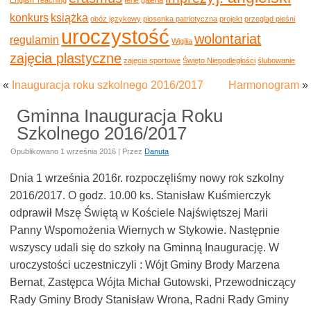
konkurs
książka
obóz językowy
piosenka patriotyczna
projekt
przegląd pieśni
uroczystość
wolontariat
regulamin
Wigilia
zajęcia plastyczne
zajęcia sportowe
Święto Niepodległości
ślubowanie
«
Inauguracja roku szkolnego 2016/2017
Harmonogram
»
Gminna Inauguracja Roku
Szkolnego 2016/2017
Opublikowano
1 września 2016
|
Przez
Danuta
Dnia 1 września 2016r. rozpoczęliśmy nowy rok szkolny
2016/2017. O godz. 10.00 ks. Stanisław Kuśmierczyk
odprawił Mszę Świętą w Kościele Najświętszej Marii
Panny Wspomożenia Wiernych w Stykowie. Następnie
wszyscy udali się do szkoły na Gminną Inaugurację. W
uroczystości uczestniczyli : Wójt Gminy Brody Marzena
Bernat, Zastępca Wójta Michał Gutowski, Przewodniczący
Rady Gminy Brody Stanisław Wrona, Radni Rady Gminy