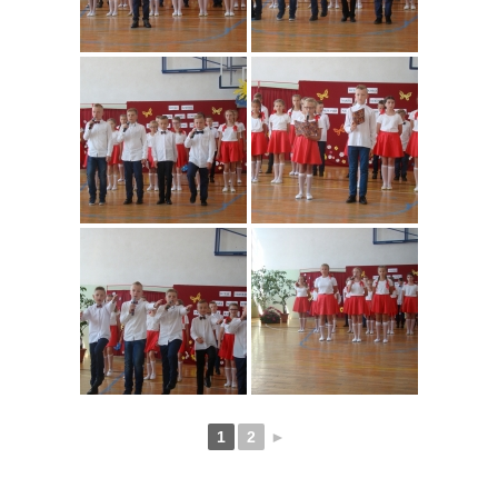
1
2
►