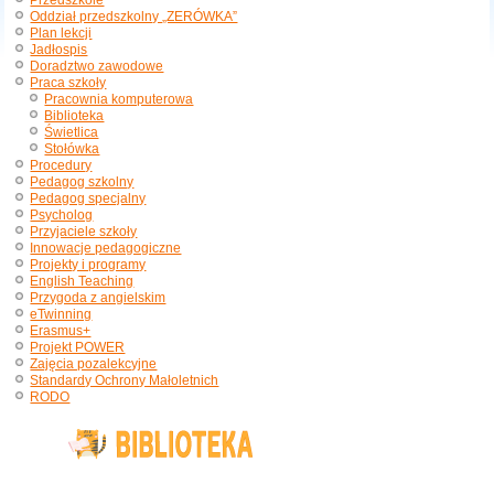
Przedszkole
Oddział przedszkolny „ZERÓWKA”
Plan lekcji
Jadłospis
Doradztwo zawodowe
Praca szkoły
Pracownia komputerowa
Biblioteka
Świetlica
Stołówka
Procedury
Pedagog szkolny
Pedagog specjalny
Psycholog
Przyjaciele szkoły
Innowacje pedagogiczne
Projekty i programy
English Teaching
Przygoda z angielskim
eTwinning
Erasmus+
Projekt POWER
Zajęcia pozalekcyjne
Standardy Ochrony Małoletnich
RODO