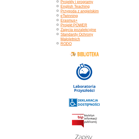
Projekty i programy
English Teaching
Przygoda z angielskim
eTwinning
Erasmus+
Projekt POWER
Zajęcia pozalekcyjne
Standardy Ochrony
Małoletnich
RODO