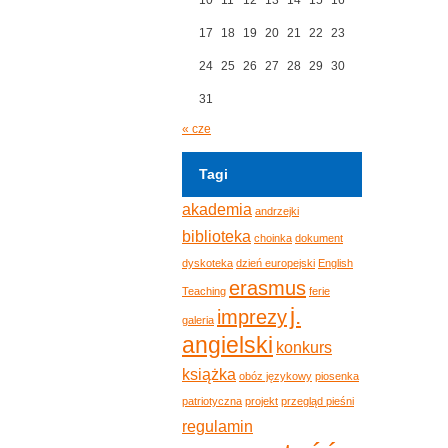
17
18
19
20
21
22
23
24
25
26
27
28
29
30
31
« cze
Tagi
akademia
andrzejki
biblioteka
choinka
dokument
dyskoteka
dzień europejski
English
erasmus
Teaching
ferie
j.
imprezy
galeria
angielski
konkurs
książka
obóz językowy
piosenka
patriotyczna
projekt
przegląd pieśni
regulamin