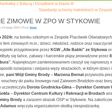
herbatkę z Babcią i Dziadkiem w klasie III
Standardy ochrony małoletnich w Zespo
IE ZIMOWE W ZPO W STYKOWIE
o
14 lutego 2024
|
Przez
Kinga
o 2024r.
na boisku szkolnym w Zespole Placówek Oświatowych 
i ferii zimowych m.in.: dzieci, młodzież, rodzice oraz nauczyci
e wypieki przygotowane przez
KGW „Alle Babki” ze Stykowa
or
dbyły się tańce, zabawy i harcerskie pląsy prowadzone przez
8
bura”.
Największym zainteresowaniem cieszył się najnowszy 
sposób rozwijania i zwijania węży strażackich, w którym dzieci i 
nie,
pani Wójt Gminy Brody – Marzena Bernat
przywiozła pre
, vouchery do parku linowego nad Zalewem Brodzkim oraz bon
u uczestniczyła
Dorota Grudnicka-Glina – Dyrektor Centrum
ołda – Dyrektor Centrum Kultury i Rekreacji w Brodach
wra
miny Brody
a zarazem strażak OSP w Stykowie. Na zakończe
 Adamus
wręczyła organizatorom słodką niespodziankę.