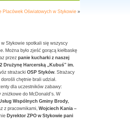
le Placówek Oświatowych w Stykowie
»
w Stykowie spotkali się wszyscy
ele. Można było zjeść gorącą kiełbaskę
az przez
panie kucharki z naszej
2 Drużynę Harcerską „Kubuś” im.
wóz strażacki
OSP Styków
. Strażacy
dorośli chętnie brali udział.
zenty dla uczestników zabawy:
y zniżkowe do McDonald’s. W
 Usług Wspólnych Gminy Brody,
z z pracownikami,
Wojciech Kania –
nie
Dyrektor ZPO w
Stykowie pani