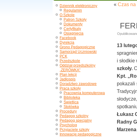
«
Czas na 
Dziennik elektroniczny
Regulamin
O Szkole
Patron Szkoły
FER
Dokumenty
Certyfikaty
Osiągnięcia
Opublikowan
Facebook
Dyrekcja
13 luteg
Grono Pedagogiczne
Samorząd Uczniowski
spragnien
PCK
i słodki
Przedszkole
Oddział przedszkolny
szkoły.
O
„ZERÓWKA”
Plan lekcji
Kpt. „Ro
Jadłospis
pokazali 
Doradztwo zawodowe
Praca szkoły
Tradycyj
Pracownia komputerowa
Biblioteka
słodycze
Świetlica
spotkani
Stołówka
Procedury
Łukasz G
Pedagog szkolny
Pedagog specjalny
Radny G
Psycholog
Marzena
Przyjaciele szkoły
Innowacje pedagogiczne