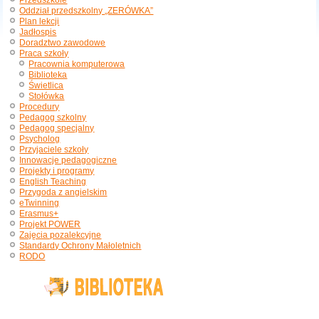
Przedszkole
Oddział przedszkolny „ZERÓWKA”
Plan lekcji
Jadłospis
Doradztwo zawodowe
Praca szkoły
Pracownia komputerowa
Biblioteka
Świetlica
Stołówka
Procedury
Pedagog szkolny
Pedagog specjalny
Psycholog
Przyjaciele szkoły
Innowacje pedagogiczne
Projekty i programy
English Teaching
Przygoda z angielskim
eTwinning
Erasmus+
Projekt POWER
Zajęcia pozalekcyjne
Standardy Ochrony Małoletnich
RODO