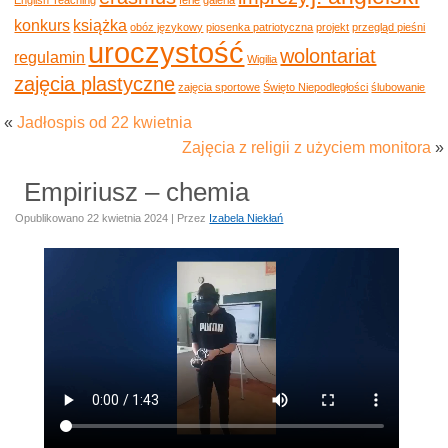
konkurs
książka
obóz językowy
piosenka patriotyczna
projekt
przegląd pieśni
uroczystość
wolontariat
regulamin
Wigilia
zajęcia plastyczne
zajęcia sportowe
Święto Niepodległości
ślubowanie
«
Jadłospis od 22 kwietnia
Zajęcia z religii z użyciem monitora
»
Empiriusz – chemia
Opublikowano
22 kwietnia 2024
|
Przez
Izabela Niekłań