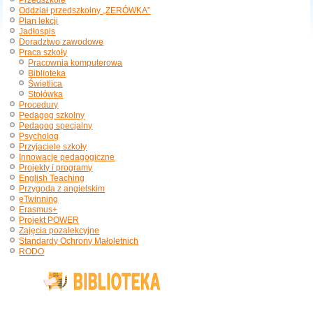
Przedszkole
Oddział przedszkolny „ZERÓWKA”
Plan lekcji
Jadłospis
Doradztwo zawodowe
Praca szkoły
Pracownia komputerowa
Biblioteka
Świetlica
Stołówka
Procedury
Pedagog szkolny
Pedagog specjalny
Psycholog
Przyjaciele szkoły
Innowacje pedagogiczne
Projekty i programy
English Teaching
Przygoda z angielskim
eTwinning
Erasmus+
Projekt POWER
Zajęcia pozalekcyjne
Standardy Ochrony Małoletnich
RODO