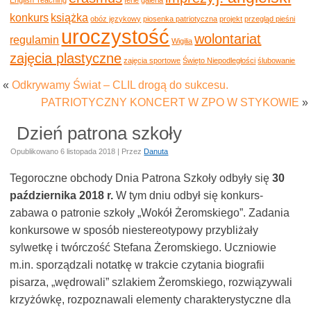
konkurs
książka
obóz językowy
piosenka patriotyczna
projekt
przegląd pieśni
uroczystość
wolontariat
regulamin
Wigilia
zajęcia plastyczne
zajęcia sportowe
Święto Niepodległości
ślubowanie
«
Odkrywamy Świat – CLIL drogą do sukcesu.
PATRIOTYCZNY KONCERT W ZPO W STYKOWIE
»
Dzień patrona szkoły
Opublikowano
6 listopada 2018
|
Przez
Danuta
Tegoroczne obchody Dnia Patrona Szkoły odbyły się
30
października 2018 r.
W tym dniu odbył się konkurs-
zabawa o patronie szkoły „Wokół Żeromskiego”. Zadania
konkursowe w sposób niestereotypowy przybliżały
sylwetkę i twórczość Stefana Żeromskiego. Uczniowie
m.in. sporządzali notatkę w trakcie czytania biografii
pisarza, „wędrowali” szlakiem Żeromskiego, rozwiązywali
krzyżówkę, rozpoznawali elementy charakterystyczne dla