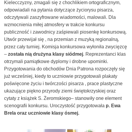
Kielecczyzny, zmagali się z chochlikiem ortograficznym,
odpowiadali na pytania dotyczące życiorysu pisarza,
odczytywali zaszyfrowane wiadomości, malowali. Dla
wzmocnienia miłej atmosfery w trakcie konkursu
publiczność i zawodnicy zaśpiewali piosenkę konkursową.
Utwór przewijał się , na przemian z muzyką regionalną,
przez cały turniej. Komisja konkursowa wyłoniła zwycięzcę
–
została nią drużyna klasy siódmej
. Reprezentanci klas
otrzymali pamiątkowe dyplomy i drobne upominki.
Przygotowania do obchodów Dnia Patrona rozpoczęły się
już wcześniej, kiedy to uczniowie przygotowali plakaty
poświęcone życiu i twórczości pisarza , prace plastyczne
ukazujące piękno przyrody ziemi świętokrzyskiej oraz
cytaty z książek S. Żeromskiego– stanowiły one element
scenografii konkursu. Uroczystość przygotowała
p. Ewa
Brela oraz uczniowie klasy ósmej.