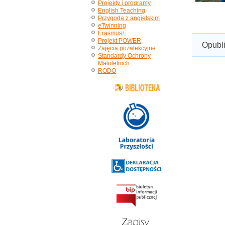
Projekty i programy
English Teaching
Przygoda z angielskim
eTwinning
Erasmus+
Projekt POWER
Opubl
Zajęcia pozalekcyjne
Standardy Ochrony
Małoletnich
RODO