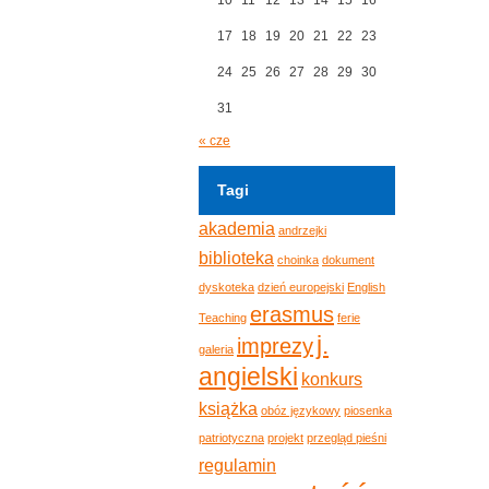
17
18
19
20
21
22
23
24
25
26
27
28
29
30
31
« cze
Tagi
akademia
andrzejki
biblioteka
choinka
dokument
dyskoteka
dzień europejski
English
erasmus
Teaching
ferie
j.
imprezy
galeria
angielski
konkurs
książka
obóz językowy
piosenka
patriotyczna
projekt
przegląd pieśni
regulamin