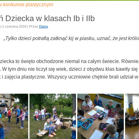
 konkursie plastycznym
ń Dziecka w klasach Ib i IIb
o
1 czerwca 2016
|
Przez
Diana
„Tylko dzieci potrafią zatknąć kij w piasku, uznać, że jest kró
iecka to święto obchodzone niemal na całym świecie. Również u
. W tym dniu nie liczył się wiek, dzieci z obydwu klas bawiły si
 i zajęcia plastyczne. Wszyscy uczniowie chętnie brali udział 