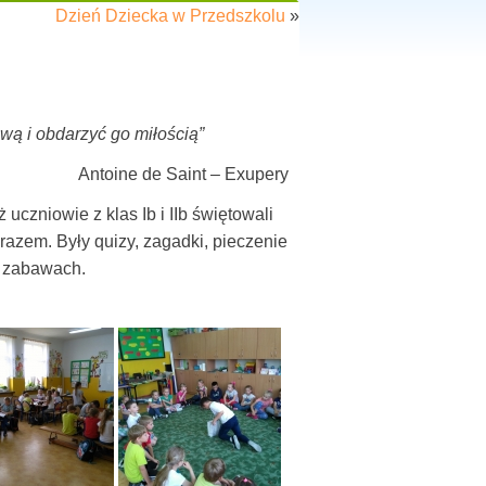
Dzień Dziecka w Przedszkolu
»
lową i obdarzyć go miłością”
Antoine de Saint – Exupery
czniowie z klas Ib i IIb świętowali
ę razem. Były quizy, zagadki, pieczenie
w zabawach.