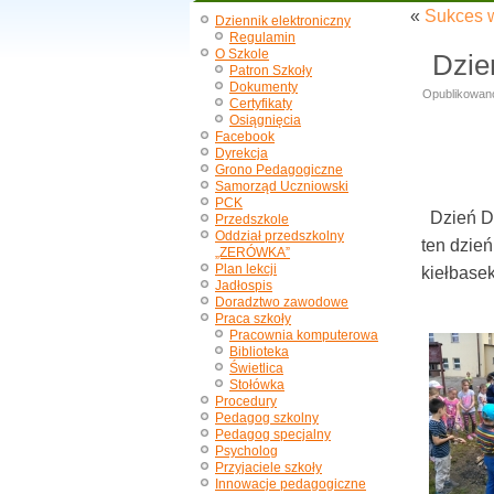
«
Sukces w
Dziennik elektroniczny
Regulamin
O Szkole
Dzie
Patron Szkoły
Dokumenty
Opublikowan
Certyfikaty
Osiągnięcia
Facebook
Dyrekcja
Grono Pedagogiczne
Samorząd Uczniowski
PCK
Dzień Dz
Przedszkole
Oddział przedszkolny
ten dzień
„ZERÓWKA”
Plan lekcji
kiełbasek
Jadłospis
Doradztwo zawodowe
Praca szkoły
Pracownia komputerowa
Biblioteka
Świetlica
Stołówka
Procedury
Pedagog szkolny
Pedagog specjalny
Psycholog
Przyjaciele szkoły
Innowacje pedagogiczne