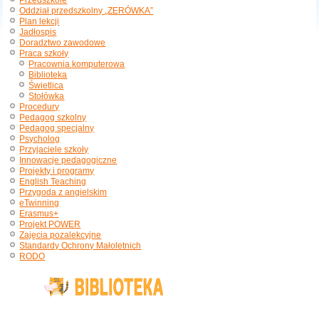
Przedszkole
Oddział przedszkolny „ZERÓWKA”
Plan lekcji
Jadłospis
Doradztwo zawodowe
Praca szkoły
Pracownia komputerowa
Biblioteka
Świetlica
Stołówka
Procedury
Pedagog szkolny
Pedagog specjalny
Psycholog
Przyjaciele szkoły
Innowacje pedagogiczne
Projekty i programy
English Teaching
Przygoda z angielskim
eTwinning
Erasmus+
Projekt POWER
Zajęcia pozalekcyjne
Standardy Ochrony Małoletnich
RODO