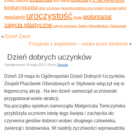
konkurs
książka
obóz językowy
piosenka patriotyczna
projekt
przegląd pieśni
uroczystość
wolontariat
regulamin
Wigilia
zajęcia plastyczne
zajęcia sportowe
Święto Niepodległości
ślubowanie
«
Dzień Ziemi
Przygoda z angielskim – nauka przez działanie
»
Dzień dobrych uczynków
Opublikowano
24 maja 2017
|
Przez
Danuta
Dzień 19 maja to Ogólnopolski Dzień Dobrych Uczynków.
Zespół Placówek Oświatowych w Stykowie włączył się w
tegoroczną akcję . Na ten dzień samorząd uczniowski
przygotował wiele atrakcji.
Na początku opiekun samorządu Małgorzata Tomczyńska
przybliżyła uczniom istotę tego święta i zachęciła do
czynienia gestów dobroci wobec drugiego człowieka,
zwierząt i środowiska. W nastrój życzliwości wprowadziła