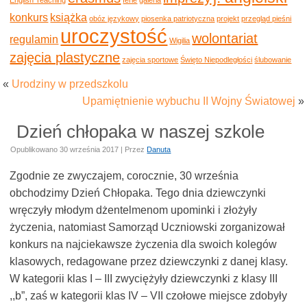
konkurs
książka
obóz językowy
piosenka patriotyczna
projekt
przegląd pieśni
uroczystość
wolontariat
regulamin
Wigilia
zajęcia plastyczne
zajęcia sportowe
Święto Niepodległości
ślubowanie
«
Urodziny w przedszkolu
Upamiętnienie wybuchu II Wojny Światowej
»
Dzień chłopaka w naszej szkole
Opublikowano
30 września 2017
|
Przez
Danuta
Zgodnie ze zwyczajem, corocznie, 30 września
obchodzimy Dzień Chłopaka. Tego dnia dziewczynki
wręczyły młodym dżentelmenom upominki i złożyły
życzenia, natomiast Samorząd Uczniowski zorganizował
konkurs na najciekawsze życzenia dla swoich kolegów
klasowych, redagowane przez dziewczynki z danej klasy.
W kategorii klas I – III zwyciężyły dziewczynki z klasy III
,,b”, zaś w kategorii klas IV – VII czołowe miejsce zdobyły