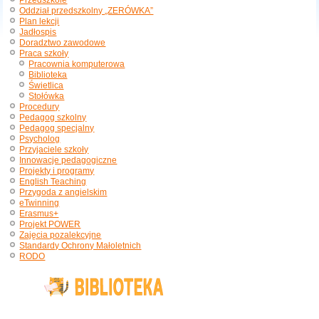
Przedszkole
Oddział przedszkolny „ZERÓWKA”
Plan lekcji
Jadłospis
Doradztwo zawodowe
Praca szkoły
Pracownia komputerowa
Biblioteka
Świetlica
Stołówka
Procedury
Pedagog szkolny
Pedagog specjalny
Psycholog
Przyjaciele szkoły
Innowacje pedagogiczne
Projekty i programy
English Teaching
Przygoda z angielskim
eTwinning
Erasmus+
Projekt POWER
Zajęcia pozalekcyjne
Standardy Ochrony Małoletnich
RODO