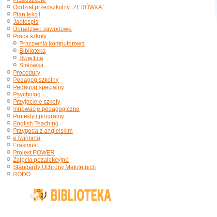
Przedszkole
Oddział przedszkolny „ZERÓWKA”
Plan lekcji
Jadłospis
Doradztwo zawodowe
Praca szkoły
Pracownia komputerowa
Biblioteka
Świetlica
Stołówka
Procedury
Pedagog szkolny
Pedagog specjalny
Psycholog
Przyjaciele szkoły
Innowacje pedagogiczne
Projekty i programy
English Teaching
Przygoda z angielskim
eTwinning
Erasmus+
Projekt POWER
Zajęcia pozalekcyjne
Standardy Ochrony Małoletnich
RODO