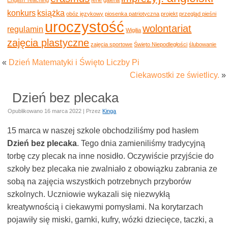
konkurs
książka
obóz językowy
piosenka patriotyczna
projekt
przegląd pieśni
uroczystość
wolontariat
regulamin
Wigilia
zajęcia plastyczne
zajęcia sportowe
Święto Niepodległości
ślubowanie
«
Dzień Matematyki i Święto Liczby Pi
Ciekawostki ze świetlicy.
»
Dzień bez plecaka
Opublikowano
16 marca 2022
|
Przez
Kinga
15 marca w naszej szkole obchodziliśmy pod hasłem
Dzień bez plecaka
. Tego dnia zamieniliśmy tradycyjną
torbę czy plecak na inne nosidło. Oczywiście przyjście do
szkoły bez plecaka nie zwalniało z obowiązku zabrania ze
sobą na zajęcia wszystkich potrzebnych przyborów
szkolnych. Uczniowie wykazali się niezwykłą
kreatywnością i ciekawymi pomysłami. Na korytarzach
pojawiły się miski, garnki, kufry, wózki dziecięce, taczki, a