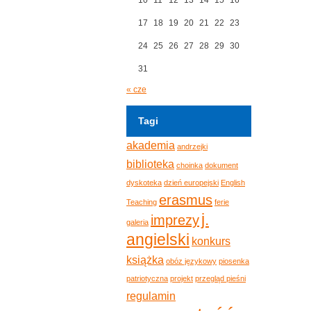
17
18
19
20
21
22
23
24
25
26
27
28
29
30
31
« cze
Tagi
akademia
andrzejki
biblioteka
choinka
dokument
dyskoteka
dzień europejski
English
erasmus
Teaching
ferie
j.
imprezy
galeria
angielski
konkurs
książka
obóz językowy
piosenka
patriotyczna
projekt
przegląd pieśni
regulamin