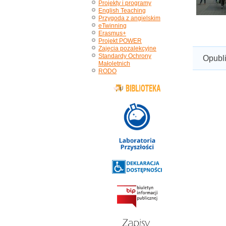
Projekty i programy
English Teaching
Przygoda z angielskim
eTwinning
Erasmus+
Projekt POWER
Zajęcia pozalekcyjne
Standardy Ochrony
Opubl
Małoletnich
RODO