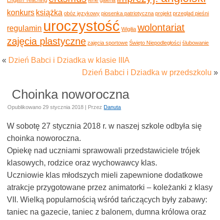
konkurs
książka
obóz językowy
piosenka patriotyczna
projekt
przegląd pieśni
uroczystość
wolontariat
regulamin
Wigilia
zajęcia plastyczne
zajęcia sportowe
Święto Niepodległości
ślubowanie
«
Dzień Babci i Dziadka w klasie IIIA
Dzień Babci i Dziadka w przedszkolu
»
Choinka noworoczna
Opublikowano
29 stycznia 2018
|
Przez
Danuta
W sobotę 27 stycznia 2018 r. w naszej szkole odbyła się
choinka noworoczna.
Opiekę nad uczniami sprawowali przedstawiciele trójek
klasowych, rodzice oraz wychowawcy klas.
Uczniowie klas młodszych mieli zapewnione dodatkowe
atrakcje przygotowane przez animatorki – koleżanki z klasy
VII. Wielką popularnością wśród tańczących były zabawy:
taniec na gazecie, taniec z balonem, dumna królowa oraz