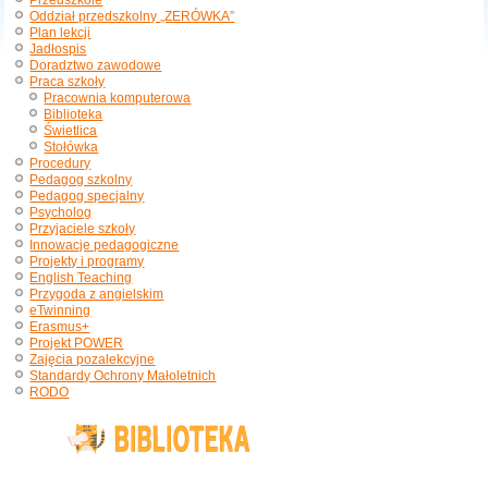
Przedszkole
Oddział przedszkolny „ZERÓWKA”
Plan lekcji
Jadłospis
Doradztwo zawodowe
Praca szkoły
Pracownia komputerowa
Biblioteka
Świetlica
Stołówka
Procedury
Pedagog szkolny
Pedagog specjalny
Psycholog
Przyjaciele szkoły
Innowacje pedagogiczne
Projekty i programy
English Teaching
Przygoda z angielskim
eTwinning
Erasmus+
Projekt POWER
Zajęcia pozalekcyjne
Standardy Ochrony Małoletnich
RODO