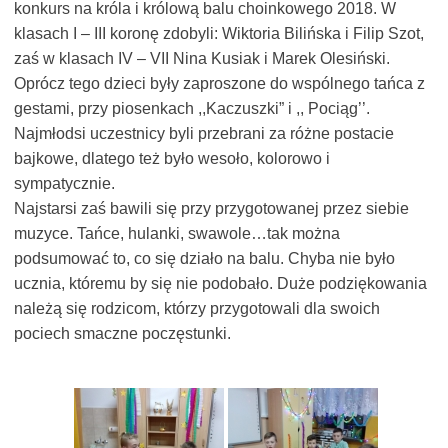
konkurs na króla i królową balu choinkowego 2018. W
klasach I – III koronę zdobyli: Wiktoria Bilińska i Filip Szot,
zaś w klasach IV – VII Nina Kusiak i Marek Olesiński.
Oprócz tego dzieci były zaproszone do wspólnego tańca z
gestami, przy piosenkach ,,Kaczuszki” i ,, Pociąg’’.
Najmłodsi uczestnicy byli przebrani za różne postacie
bajkowe, dlatego też było wesoło, kolorowo i
sympatycznie.
Najstarsi zaś bawili się przy przygotowanej przez siebie
muzyce. Tańce, hulanki, swawole…tak można
podsumować to, co się działo na balu. Chyba nie było
ucznia, któremu by się nie podobało. Duże podziękowania
należą się rodzicom, którzy przygotowali dla swoich
pociech smaczne poczęstunki.