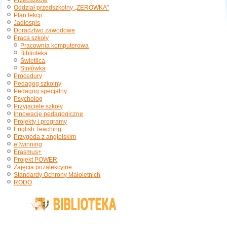
Przedszkole
Oddział przedszkolny „ZERÓWKA”
Plan lekcji
Jadłospis
Doradztwo zawodowe
Praca szkoły
Pracownia komputerowa
Biblioteka
Świetlica
Stołówka
Procedury
Pedagog szkolny
Pedagog specjalny
Psycholog
Przyjaciele szkoły
Innowacje pedagogiczne
Projekty i programy
English Teaching
Przygoda z angielskim
eTwinning
Erasmus+
Projekt POWER
Zajęcia pozalekcyjne
Standardy Ochrony Małoletnich
RODO