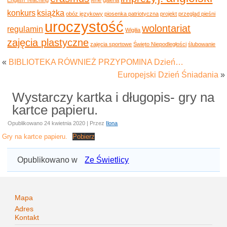
konkurs
książka
obóz językowy
piosenka patriotyczna
projekt
przegląd pieśni
uroczystość
wolontariat
regulamin
Wigilia
zajęcia plastyczne
zajęcia sportowe
Święto Niepodległości
ślubowanie
«
BIBLIOTEKA RÓWNIEŻ PRZYPOMINA Dzień…
Europejski Dzień Śniadania
»
Wystarczy kartka i długopis- gry na
kartce papieru.
Opublikowano
24 kwietnia 2020
|
Przez
Ilona
Gry na kartce papieru.
Pobierz
Opublikowano w
Ze Świetlicy
Mapa
Adres
Kontakt