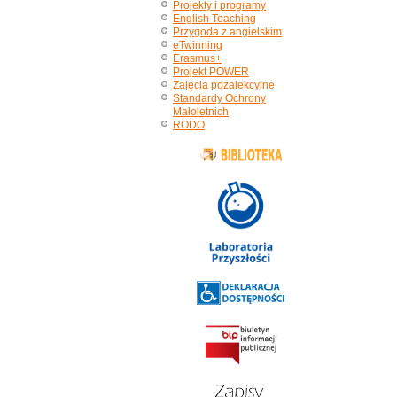
Projekty i programy
English Teaching
Przygoda z angielskim
eTwinning
Erasmus+
Projekt POWER
Zajęcia pozalekcyjne
Standardy Ochrony
Małoletnich
RODO