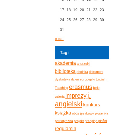
17
18
19
20
21
22
23
24
25
26
27
28
29
30
31
« cze
Tagi
akademia
andrzejki
biblioteka
choinka
dokument
dyskoteka
dzień europejski
English
erasmus
Teaching
ferie
j.
imprezy
galeria
angielski
konkurs
książka
obóz językowy
piosenka
patriotyczna
projekt
przegląd pieśni
regulamin