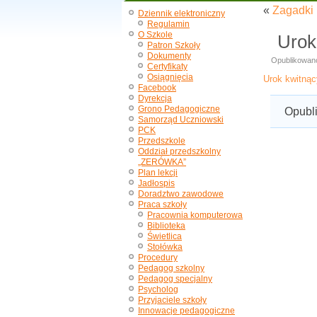
«
Zagadki 
Dziennik elektroniczny
Regulamin
O Szkole
Urok
Patron Szkoły
Dokumenty
Opublikowan
Certyfikaty
Osiągnięcia
Urok kwitnąc
Facebook
Dyrekcja
Grono Pedagogiczne
Opubl
Samorząd Uczniowski
PCK
Przedszkole
Oddział przedszkolny
„ZERÓWKA”
Plan lekcji
Jadłospis
Doradztwo zawodowe
Praca szkoły
Pracownia komputerowa
Biblioteka
Świetlica
Stołówka
Procedury
Pedagog szkolny
Pedagog specjalny
Psycholog
Przyjaciele szkoły
Innowacje pedagogiczne