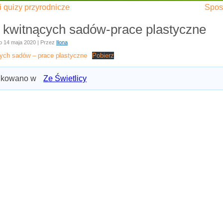
i quizy przyrodnicze
Spos
 kwitnących sadów-prace plastyczne
o
14 maja 2020
|
Przez
Ilona
ych sadów – prace plastyczne
Pobierz
ikowano w
Ze Świetlicy