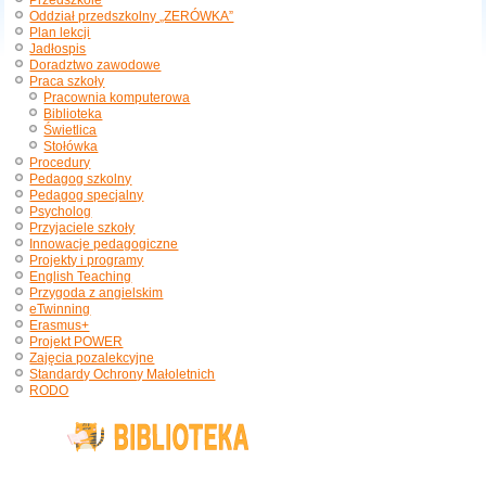
Przedszkole
Oddział przedszkolny „ZERÓWKA”
Plan lekcji
Jadłospis
Doradztwo zawodowe
Praca szkoły
Pracownia komputerowa
Biblioteka
Świetlica
Stołówka
Procedury
Pedagog szkolny
Pedagog specjalny
Psycholog
Przyjaciele szkoły
Innowacje pedagogiczne
Projekty i programy
English Teaching
Przygoda z angielskim
eTwinning
Erasmus+
Projekt POWER
Zajęcia pozalekcyjne
Standardy Ochrony Małoletnich
RODO