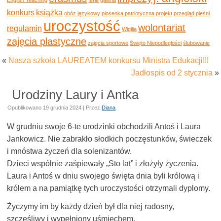
konkurs
książka
obóz językowy
piosenka patriotyczna
projekt
przegląd pieśni
uroczystość
wolontariat
regulamin
Wigilia
zajęcia plastyczne
zajęcia sportowe
Święto Niepodległości
ślubowanie
«
Nasza szkoła LAUREATEM konkursu Ministra Edukacji!!!
Jadłospis od 2 stycznia
»
Urodziny Laury i Antka
Opublikowano
19 grudnia 2024
|
Przez
Diana
W grudniu swoje 6-te urodzinki obchodzili Antoś i Laura
Jankowicz. Nie zabrakło słodkich poczęstunków, świeczek
i mnóstwa życzeń dla solenizantów.
Dzieci wspólnie zaśpiewały „Sto lat” i złożyły życzenia.
Laura i Antoś w dniu swojego święta dnia byli królową i
królem a na pamiątkę tych uroczystości otrzymali dyplomy.
Życzymy im by każdy dzień był dla niej radosny,
szczęśliwy i wypełniony uśmiechem.