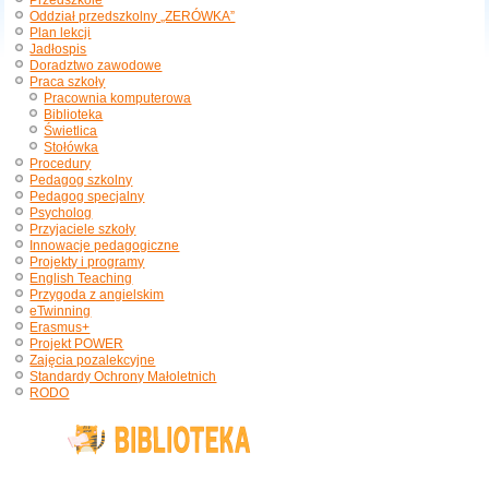
Przedszkole
Oddział przedszkolny „ZERÓWKA”
Plan lekcji
Jadłospis
Doradztwo zawodowe
Praca szkoły
Pracownia komputerowa
Biblioteka
Świetlica
Stołówka
Procedury
Pedagog szkolny
Pedagog specjalny
Psycholog
Przyjaciele szkoły
Innowacje pedagogiczne
Projekty i programy
English Teaching
Przygoda z angielskim
eTwinning
Erasmus+
Projekt POWER
Zajęcia pozalekcyjne
Standardy Ochrony Małoletnich
RODO