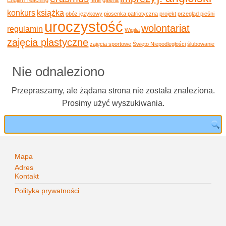
konkurs
książka
obóz językowy
piosenka patriotyczna
projekt
przegląd pieśni
uroczystość
wolontariat
regulamin
Wigilia
zajęcia plastyczne
zajęcia sportowe
Święto Niepodległości
ślubowanie
Nie odnaleziono
Przepraszamy, ale żądana strona nie została znaleziona.
Prosimy użyć wyszukiwania.
Mapa
Adres
Kontakt
Polityka prywatności