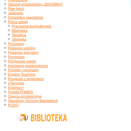
Przedszkole
Oddział przedszkolny „ZERÓWKA”
Plan lekcji
Jadłospis
Doradztwo zawodowe
Praca szkoły
Pracownia komputerowa
Biblioteka
Świetlica
Stołówka
Procedury
Pedagog szkolny
Pedagog specjalny
Psycholog
Przyjaciele szkoły
Innowacje pedagogiczne
Projekty i programy
English Teaching
Przygoda z angielskim
eTwinning
Erasmus+
Projekt POWER
Zajęcia pozalekcyjne
Standardy Ochrony Małoletnich
RODO