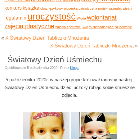
konkurs
książka
obóz językowy
piosenka patriotyczna
projekt
przegląd pieśni
uroczystość
wolontariat
regulamin
Wigilia
zajęcia plastyczne
zajęcia sportowe
Święto Niepodległości
ślubowanie
«
X Światowy Dzień Tabliczki Mnożenia
X Światowy Dzień Tabliczki Mnożenia
»
Światowy Dzień Uśmiechu
Opublikowano
5 października 2020
|
Przez
Kinga
5 października 2020r. w naszej grupie królował radosny nastrój.
Światowy Dzień Uśmiechu dzieci uczciły robiąc sobie śmieszne
zdjęcia.