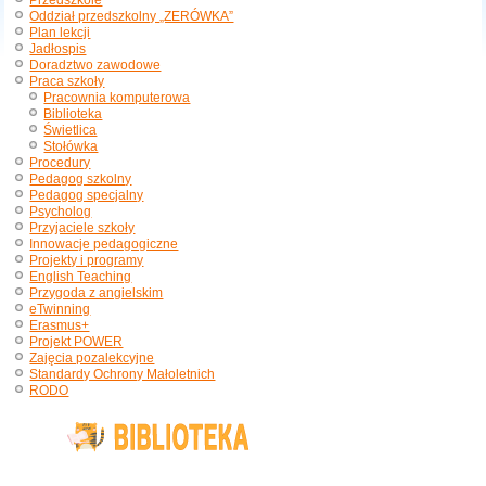
Przedszkole
Oddział przedszkolny „ZERÓWKA”
Plan lekcji
Jadłospis
Doradztwo zawodowe
Praca szkoły
Pracownia komputerowa
Biblioteka
Świetlica
Stołówka
Procedury
Pedagog szkolny
Pedagog specjalny
Psycholog
Przyjaciele szkoły
Innowacje pedagogiczne
Projekty i programy
English Teaching
Przygoda z angielskim
eTwinning
Erasmus+
Projekt POWER
Zajęcia pozalekcyjne
Standardy Ochrony Małoletnich
RODO