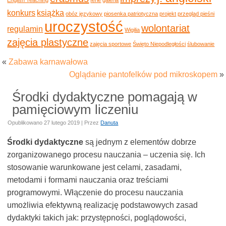
konkurs
książka
obóz językowy
piosenka patriotyczna
projekt
przegląd pieśni
uroczystość
wolontariat
regulamin
Wigilia
zajęcia plastyczne
zajęcia sportowe
Święto Niepodległości
ślubowanie
«
Zabawa karnawałowa
Oglądanie pantofelków pod mikroskopem
»
Środki dydaktyczne pomagają w
pamięciowym liczeniu
Opublikowano
27 lutego 2019
|
Przez
Danuta
Środki dydaktyczne
są jednym z elementów dobrze
zorganizowanego procesu nauczania – uczenia się. Ich
stosowanie warunkowane jest celami, zasadami,
metodami i formami nauczania oraz treściami
programowymi. Włączenie do procesu nauczania
umożliwia efektywną realizację podstawowych zasad
dydaktyki takich jak: przystępności, poglądowości,