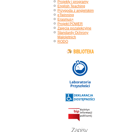
Projekty i programy
English Teaching
Przygoda z angielskim
eTwinning
Erasmus+
Projekt POWER
Zajęcia pozalekcyjne
Standardy Ochrony
Małoletnich
RODO