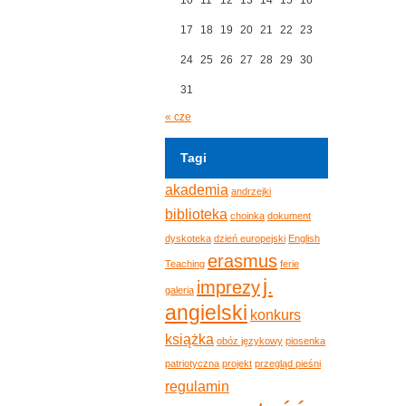
17
18
19
20
21
22
23
24
25
26
27
28
29
30
31
« cze
Tagi
akademia
andrzejki
biblioteka
choinka
dokument
dyskoteka
dzień europejski
English
erasmus
Teaching
ferie
j.
imprezy
galeria
angielski
konkurs
książka
obóz językowy
piosenka
patriotyczna
projekt
przegląd pieśni
regulamin