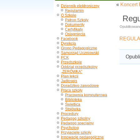
«
Koncert 
Dziennik elektroniczny
Regulamin
O Szkole
Regu
Patron Szkoły
Dokumenty
Opublikowan
Certyfikaty
Osiągnięcia
REGULA
Facebook
Dyrekcja
Grono Pedagogiczne
Samorząd Uczniowski
Opubl
PCK
Przedszkole
Oddział przedszkolny
„ZERÓWKA”
Plan lekcji
Jadłospis
Doradztwo zawodowe
Praca szkoły
Pracownia komputerowa
Biblioteka
Świetlica
Stołówka
Procedury
Pedagog szkolny
Pedagog specjalny
Psycholog
Przyjaciele szkoły
Innowacje pedagogiczne