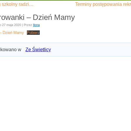
 szkolny radzi…
Terminy postępowania rekru
rowanki – Dzień Mamy
o
27 maja 2020
|
Przez
Ilona
 – Dzień Mamy
Pobierz
ikowano w
Ze Świetlicy