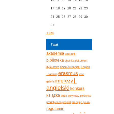
17
18
19
20
21
22
23
24
25
26
27
28
29
30
31
« cze
Tagi
akademia
andrzejki
biblioteka
choinka
dokument
dyskoteka
dzień europejski
English
erasmus
Teaching
ferie
j.
imprezy
galeria
angielski
konkurs
książka
obóz językowy
piosenka
patriotyczna
projekt
przegląd pieśni
regulamin