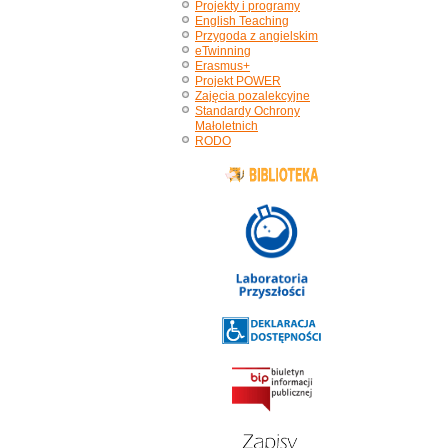
Projekty i programy
English Teaching
Przygoda z angielskim
eTwinning
Erasmus+
Projekt POWER
Zajęcia pozalekcyjne
Standardy Ochrony
Małoletnich
RODO