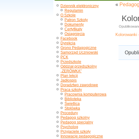
«
Pedagog
Dziennik elektroniczny
Regulamin
O Szkole
Kolo
Patron Szkoły
Dokumenty
Opublikowan
Certyfikaty
Osiągnięcia
Kolorowanki
Facebook
Dyrekcja
Grono Pedagogiczne
Opubl
Samorząd Uczniowski
PCK
Przedszkole
Oddział przedszkolny
„ZERÓWKA”
Plan lekcji
Jadłospis
Doradztwo zawodowe
Praca szkoły
Pracownia komputerowa
Biblioteka
Świetlica
Stołówka
Procedury
Pedagog szkolny
Pedagog specjalny
Psycholog
Przyjaciele szkoły
Innowacje pedagogiczne