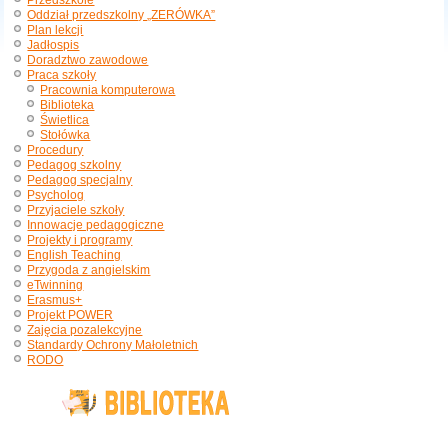
Przedszkole
Oddział przedszkolny „ZERÓWKA”
Plan lekcji
Jadłospis
Doradztwo zawodowe
Praca szkoły
Pracownia komputerowa
Biblioteka
Świetlica
Stołówka
Procedury
Pedagog szkolny
Pedagog specjalny
Psycholog
Przyjaciele szkoły
Innowacje pedagogiczne
Projekty i programy
English Teaching
Przygoda z angielskim
eTwinning
Erasmus+
Projekt POWER
Zajęcia pozalekcyjne
Standardy Ochrony Małoletnich
RODO