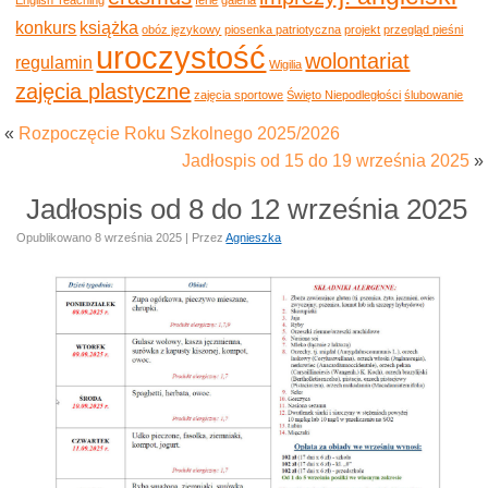
konkurs
książka
obóz językowy
piosenka patriotyczna
projekt
przegląd pieśni
uroczystość
wolontariat
regulamin
Wigilia
zajęcia plastyczne
zajęcia sportowe
Święto Niepodległości
ślubowanie
«
Rozpoczęcie Roku Szkolnego 2025/2026
Jadłospis od 15 do 19 września 2025
»
Jadłospis od 8 do 12 września 2025
Opublikowano
8 września 2025
|
Przez
Agnieszka