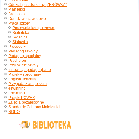
Przedszkole
Oddział przedszkolny „ZERÓWKA”
Plan lekcji
Jadłospis
Doradztwo zawodowe
Praca szkoły
Pracownia komputerowa
Biblioteka
Świetlica
Stołówka
Procedury
Pedagog szkolny
Pedagog specjalny
Psycholog
Przyjaciele szkoły
Innowacje pedagogiczne
Projekty i programy
English Teaching
Przygoda z angielskim
eTwinning
Erasmus+
Projekt POWER
Zajęcia pozalekcyjne
Standardy Ochrony Małoletnich
RODO