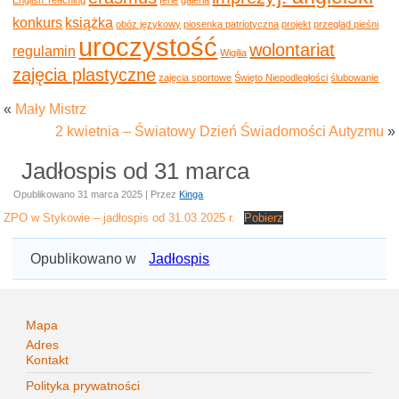
konkurs
książka
obóz językowy
piosenka patriotyczna
projekt
przegląd pieśni
uroczystość
wolontariat
regulamin
Wigilia
zajęcia plastyczne
zajęcia sportowe
Święto Niepodległości
ślubowanie
«
Mały Mistrz
2 kwietnia – Światowy Dzień Świadomości Autyzmu
»
Jadłospis od 31 marca
Opublikowano
31 marca 2025
|
Przez
Kinga
ZPO w Stykowie – jadłospis od 31.03.2025 r.
Pobierz
Opublikowano w
Jadłospis
Mapa
Adres
Kontakt
Polityka prywatności