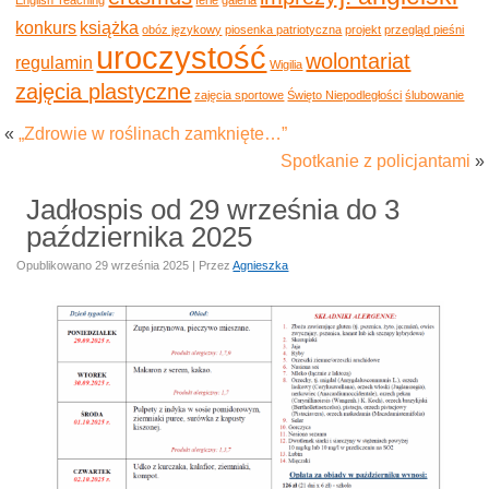
konkurs
książka
obóz językowy
piosenka patriotyczna
projekt
przegląd pieśni
uroczystość
wolontariat
regulamin
Wigilia
zajęcia plastyczne
zajęcia sportowe
Święto Niepodległości
ślubowanie
«
„Zdrowie w roślinach zamknięte…”
Spotkanie z policjantami
»
Jadłospis od 29 września do 3
października 2025
Opublikowano
29 września 2025
|
Przez
Agnieszka