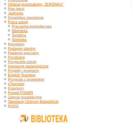
Przedszkole
Oddział przedszkolny „ZERÓWKA”
Plan lekcji
Jadłospis
Doradztwo zawodowe
Praca szkoły
Pracownia komputerowa
Biblioteka
Świetlica
Stołówka
Procedury
Pedagog szkolny
Pedagog specjalny
Psycholog
Przyjaciele szkoły
Innowacje pedagogiczne
Projekty i programy
English Teaching
Przygoda z angielskim
eTwinning
Erasmus+
Projekt POWER
Zajęcia pozalekcyjne
Standardy Ochrony Małoletnich
RODO