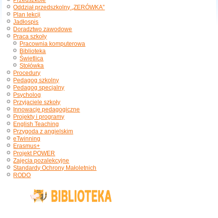
Przedszkole
Oddział przedszkolny „ZERÓWKA”
Plan lekcji
Jadłospis
Doradztwo zawodowe
Praca szkoły
Pracownia komputerowa
Biblioteka
Świetlica
Stołówka
Procedury
Pedagog szkolny
Pedagog specjalny
Psycholog
Przyjaciele szkoły
Innowacje pedagogiczne
Projekty i programy
English Teaching
Przygoda z angielskim
eTwinning
Erasmus+
Projekt POWER
Zajęcia pozalekcyjne
Standardy Ochrony Małoletnich
RODO