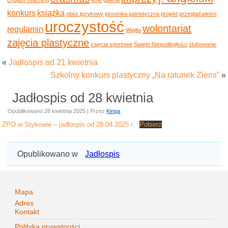
konkurs
książka
obóz językowy
piosenka patriotyczna
projekt
przegląd pieśni
uroczystość
wolontariat
regulamin
Wigilia
zajęcia plastyczne
zajęcia sportowe
Święto Niepodległości
ślubowanie
«
Jadłospis od 21 kwietnia
Szkolny konkurs plastyczny „Na ratunek Ziemi”
»
Jadłospis od 28 kwietnia
Opublikowano
28 kwietnia 2025
|
Przez
Kinga
ZPO w Stykowie – jadłospis od 28.04.2025 r.
Pobierz
Opublikowano w
Jadłospis
Mapa
Adres
Kontakt
Polityka prywatności