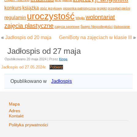
konkurs
książka
obóz językowy
piosenka patriotyczna
projekt
przegląd pieśni
uroczystość
wolontariat
regulamin
Wigilia
zajęcia plastyczne
zajęcia sportowe
Święto Niepodległości
ślubowanie
«
Jadłospis od 20 maja
GeniBoty na zajęciach w klasie III
»
Jadłospis od 27 maja
Opublikowano
20 maja 2024
|
Przez
Kinga
Jadłospis od 27.05.2024r.
Pobierz
Opublikowano w
Jadłospis
Mapa
Adres
Kontakt
Polityka prywatności