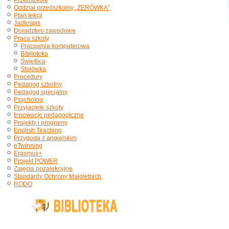
Przedszkole
Oddział przedszkolny „ZERÓWKA”
Plan lekcji
Jadłospis
Doradztwo zawodowe
Praca szkoły
Pracownia komputerowa
Biblioteka
Świetlica
Stołówka
Procedury
Pedagog szkolny
Pedagog specjalny
Psycholog
Przyjaciele szkoły
Innowacje pedagogiczne
Projekty i programy
English Teaching
Przygoda z angielskim
eTwinning
Erasmus+
Projekt POWER
Zajęcia pozalekcyjne
Standardy Ochrony Małoletnich
RODO