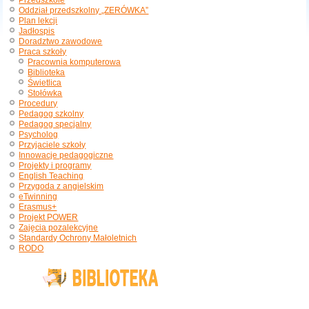
Przedszkole
Oddział przedszkolny „ZERÓWKA”
Plan lekcji
Jadłospis
Doradztwo zawodowe
Praca szkoły
Pracownia komputerowa
Biblioteka
Świetlica
Stołówka
Procedury
Pedagog szkolny
Pedagog specjalny
Psycholog
Przyjaciele szkoły
Innowacje pedagogiczne
Projekty i programy
English Teaching
Przygoda z angielskim
eTwinning
Erasmus+
Projekt POWER
Zajęcia pozalekcyjne
Standardy Ochrony Małoletnich
RODO