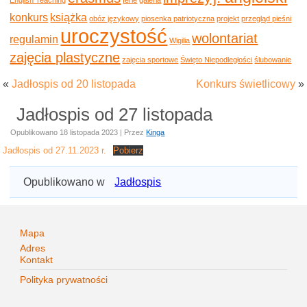
konkurs
książka
obóz językowy
piosenka patriotyczna
projekt
przegląd pieśni
uroczystość
wolontariat
regulamin
Wigilia
zajęcia plastyczne
zajęcia sportowe
Święto Niepodległości
ślubowanie
«
Jadłospis od 20 listopada
Konkurs świetlicowy
»
Jadłospis od 27 listopada
Opublikowano
18 listopada 2023
|
Przez
Kinga
Jadłospis od 27.11.2023 r.
Pobierz
Opublikowano w
Jadłospis
Mapa
Adres
Kontakt
Polityka prywatności