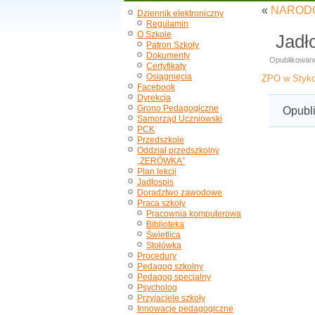
«
NARODO
Dziennik elektroniczny
Regulamin
O Szkole
Jadł
Patron Szkoły
Dokumenty
Opublikowan
Certyfikaty
Osiągnięcia
ZPO w Stykow
Facebook
Dyrekcja
Grono Pedagogiczne
Opubl
Samorząd Uczniowski
PCK
Przedszkole
Oddział przedszkolny
„ZERÓWKA”
Plan lekcji
Jadłospis
Doradztwo zawodowe
Praca szkoły
Pracownia komputerowa
Biblioteka
Świetlica
Stołówka
Procedury
Pedagog szkolny
Pedagog specjalny
Psycholog
Przyjaciele szkoły
Innowacje pedagogiczne