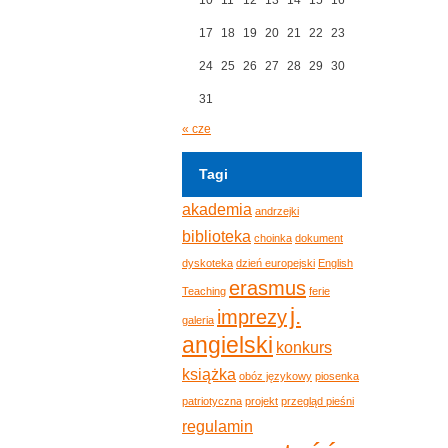
17
18
19
20
21
22
23
24
25
26
27
28
29
30
31
« cze
Tagi
akademia
andrzejki
biblioteka
choinka
dokument
dyskoteka
dzień europejski
English
erasmus
Teaching
ferie
j.
imprezy
galeria
angielski
konkurs
książka
obóz językowy
piosenka
patriotyczna
projekt
przegląd pieśni
regulamin