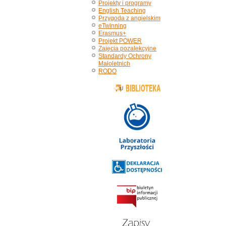
Projekty i programy
English Teaching
Przygoda z angielskim
eTwinning
Erasmus+
Projekt POWER
Zajęcia pozalekcyjne
Standardy Ochrony
Małoletnich
RODO