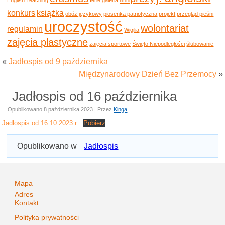
konkurs
książka
obóz językowy
piosenka patriotyczna
projekt
przegląd pieśni
uroczystość
wolontariat
regulamin
Wigilia
zajęcia plastyczne
zajęcia sportowe
Święto Niepodległości
ślubowanie
«
Jadłospis od 9 października
Międzynarodowy Dzień Bez Przemocy
»
Jadłospis od 16 października
Opublikowano
8 października 2023
|
Przez
Kinga
Jadłospis od 16.10.2023 r.
Pobierz
Opublikowano w
Jadłospis
Mapa
Adres
Kontakt
Polityka prywatności