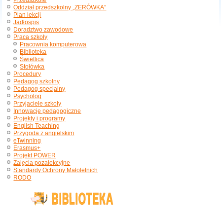
Przedszkole
Oddział przedszkolny „ZERÓWKA”
Plan lekcji
Jadłospis
Doradztwo zawodowe
Praca szkoły
Pracownia komputerowa
Biblioteka
Świetlica
Stołówka
Procedury
Pedagog szkolny
Pedagog specjalny
Psycholog
Przyjaciele szkoły
Innowacje pedagogiczne
Projekty i programy
English Teaching
Przygoda z angielskim
eTwinning
Erasmus+
Projekt POWER
Zajęcia pozalekcyjne
Standardy Ochrony Małoletnich
RODO