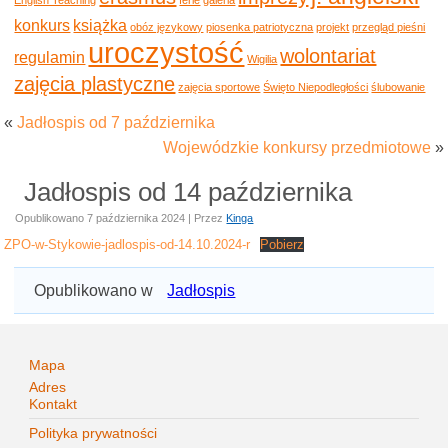
konkurs
książka
obóz językowy
piosenka patriotyczna
projekt
przegląd pieśni
uroczystość
wolontariat
regulamin
Wigilia
zajęcia plastyczne
zajęcia sportowe
Święto Niepodległości
ślubowanie
«
Jadłospis od 7 października
Wojewódzkie konkursy przedmiotowe
»
Jadłospis od 14 października
Opublikowano
7 października 2024
|
Przez
Kinga
ZPO-w-Stykowie-jadlospis-od-14.10.2024-r
Pobierz
Opublikowano w
Jadłospis
Mapa
Adres
Kontakt
Polityka prywatności