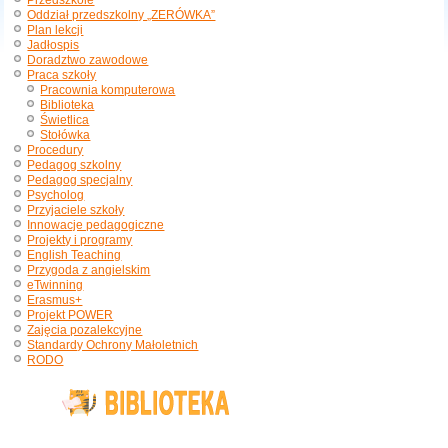
Przedszkole
Oddział przedszkolny „ZERÓWKA”
Plan lekcji
Jadłospis
Doradztwo zawodowe
Praca szkoły
Pracownia komputerowa
Biblioteka
Świetlica
Stołówka
Procedury
Pedagog szkolny
Pedagog specjalny
Psycholog
Przyjaciele szkoły
Innowacje pedagogiczne
Projekty i programy
English Teaching
Przygoda z angielskim
eTwinning
Erasmus+
Projekt POWER
Zajęcia pozalekcyjne
Standardy Ochrony Małoletnich
RODO