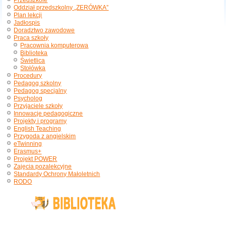
Przedszkole
Oddział przedszkolny „ZERÓWKA”
Plan lekcji
Jadłospis
Doradztwo zawodowe
Praca szkoły
Pracownia komputerowa
Biblioteka
Świetlica
Stołówka
Procedury
Pedagog szkolny
Pedagog specjalny
Psycholog
Przyjaciele szkoły
Innowacje pedagogiczne
Projekty i programy
English Teaching
Przygoda z angielskim
eTwinning
Erasmus+
Projekt POWER
Zajęcia pozalekcyjne
Standardy Ochrony Małoletnich
RODO