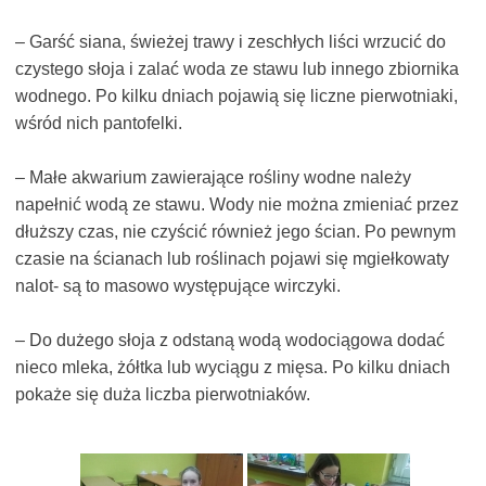
– Garść siana, świeżej trawy i zeschłych liści wrzucić do
czystego słoja i zalać woda ze stawu lub innego zbiornika
wodnego. Po kilku dniach pojawią się liczne pierwotniaki,
wśród nich pantofelki.
– Małe akwarium zawierające rośliny wodne należy
napełnić wodą ze stawu. Wody nie można zmieniać przez
dłuższy czas, nie czyścić również jego ścian. Po pewnym
czasie na ścianach lub roślinach pojawi się mgiełkowaty
nalot- są to masowo występujące wirczyki.
– Do dużego słoja z odstaną wodą wodociągowa dodać
nieco mleka, żółtka lub wyciągu z mięsa. Po kilku dniach
pokaże się duża liczba pierwotniaków.