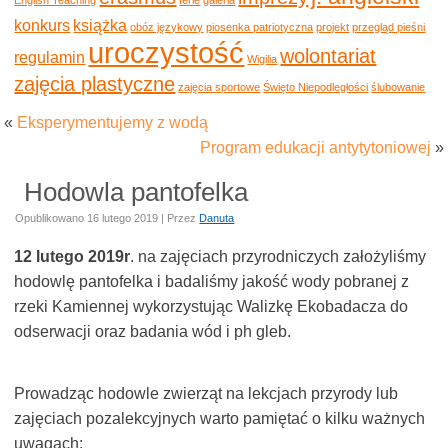
konkurs
książka
obóz językowy
piosenka patriotyczna
projekt
przegląd pieśni
uroczystość
wolontariat
regulamin
Wigilia
zajęcia plastyczne
zajęcia sportowe
Święto Niepodległości
ślubowanie
«
Eksperymentujemy z wodą
Program edukacji antytytoniowej
»
Hodowla pantofelka
Opublikowano
16 lutego 2019
|
Przez
Danuta
12 lutego 2019r
. na zajęciach przyrodniczych założyliśmy
hodowlę pantofelka i badaliśmy jakość wody pobranej z
rzeki Kamiennej wykorzystując Walizkę Ekobadacza do
odserwacji oraz badania wód i ph gleb.
Prowadząc hodowle zwierząt na lekcjach przyrody lub
zajęciach pozalekcyjnych warto pamiętać o kilku ważnych
uwagach: