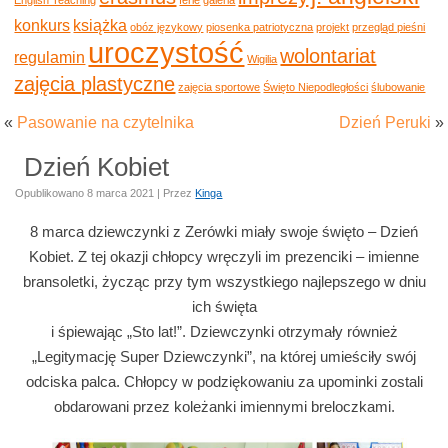
konkurs
książka
obóz językowy
piosenka patriotyczna
projekt
przegląd pieśni
uroczystość
wolontariat
regulamin
Wigilia
zajęcia plastyczne
zajęcia sportowe
Święto Niepodległości
ślubowanie
«
Pasowanie na czytelnika
Dzień Peruki
»
Dzień Kobiet
Opublikowano
8 marca 2021
|
Przez
Kinga
8 marca dziewczynki z Zerówki miały swoje święto – Dzień
Kobiet. Z tej okazji chłopcy wręczyli im prezenciki – imienne
bransoletki, życząc przy tym wszystkiego najlepszego w dniu
ich święta
i śpiewając „Sto lat!”. Dziewczynki otrzymały również
„Legitymację Super Dziewczynki”, na której umieściły swój
odciska palca. Chłopcy w podziękowaniu za upominki zostali
obdarowani przez koleżanki imiennymi breloczkami.