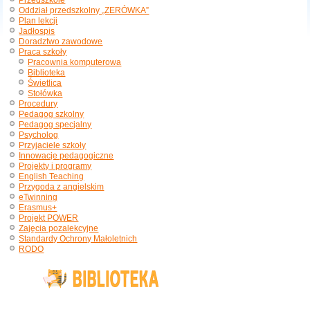
Przedszkole
Oddział przedszkolny „ZERÓWKA”
Plan lekcji
Jadłospis
Doradztwo zawodowe
Praca szkoły
Pracownia komputerowa
Biblioteka
Świetlica
Stołówka
Procedury
Pedagog szkolny
Pedagog specjalny
Psycholog
Przyjaciele szkoły
Innowacje pedagogiczne
Projekty i programy
English Teaching
Przygoda z angielskim
eTwinning
Erasmus+
Projekt POWER
Zajęcia pozalekcyjne
Standardy Ochrony Małoletnich
RODO