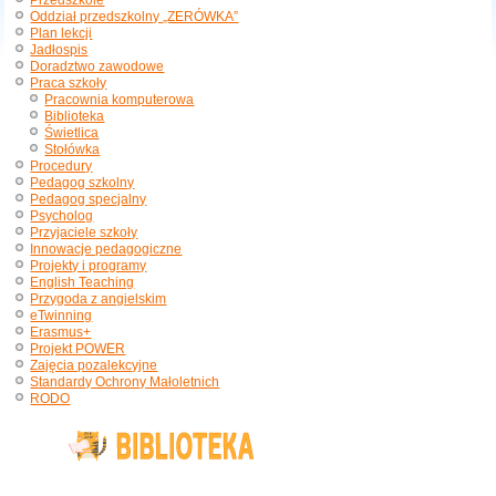
Przedszkole
Oddział przedszkolny „ZERÓWKA”
Plan lekcji
Jadłospis
Doradztwo zawodowe
Praca szkoły
Pracownia komputerowa
Biblioteka
Świetlica
Stołówka
Procedury
Pedagog szkolny
Pedagog specjalny
Psycholog
Przyjaciele szkoły
Innowacje pedagogiczne
Projekty i programy
English Teaching
Przygoda z angielskim
eTwinning
Erasmus+
Projekt POWER
Zajęcia pozalekcyjne
Standardy Ochrony Małoletnich
RODO