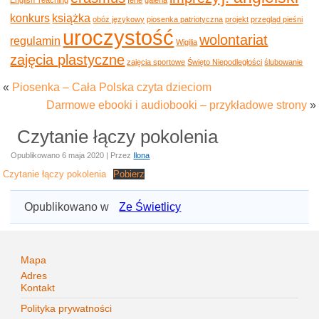
konkurs
książka
obóz językowy
piosenka patriotyczna
projekt
przegląd pieśni
uroczystość
wolontariat
regulamin
Wigilia
zajęcia plastyczne
zajęcia sportowe
Święto Niepodległości
ślubowanie
«
Piosenka – Cała Polska czyta dzieciom
Darmowe ebooki i audiobooki – przykładowe strony
»
Czytanie łączy pokolenia
Opublikowano
6 maja 2020
|
Przez
Ilona
Czytanie łączy pokolenia
Pobierz
Opublikowano w
Ze Świetlicy
Mapa
Adres
Kontakt
Polityka prywatności