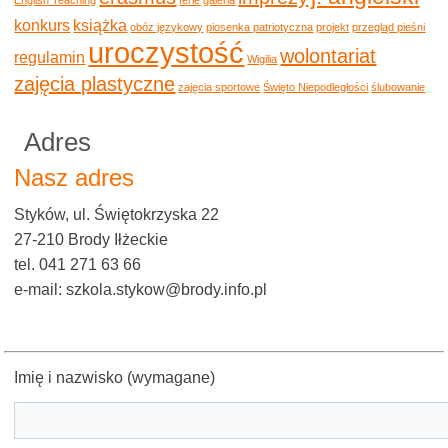
konkurs
książka
obóz językowy
piosenka patriotyczna
projekt
przegląd pieśni
uroczystość
wolontariat
regulamin
Wigilia
zajęcia plastyczne
zajęcia sportowe
Święto Niepodległości
ślubowanie
Adres
Nasz adres
Styków, ul. Świętokrzyska 22
27-210 Brody Iłżeckie
tel. 041 271 63 66
e-mail: szkola.stykow@brody.info.pl
Imię i nazwisko (wymagane)