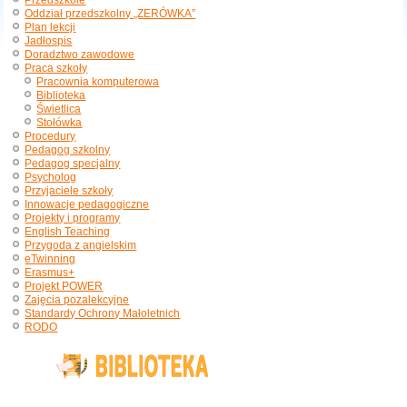
Przedszkole
Oddział przedszkolny „ZERÓWKA”
Plan lekcji
Jadłospis
Doradztwo zawodowe
Praca szkoły
Pracownia komputerowa
Biblioteka
Świetlica
Stołówka
Procedury
Pedagog szkolny
Pedagog specjalny
Psycholog
Przyjaciele szkoły
Innowacje pedagogiczne
Projekty i programy
English Teaching
Przygoda z angielskim
eTwinning
Erasmus+
Projekt POWER
Zajęcia pozalekcyjne
Standardy Ochrony Małoletnich
RODO