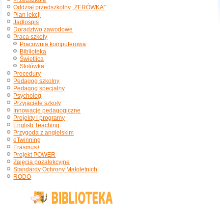
Przedszkole
Oddział przedszkolny „ZERÓWKA”
Plan lekcji
Jadłospis
Doradztwo zawodowe
Praca szkoły
Pracownia komputerowa
Biblioteka
Świetlica
Stołówka
Procedury
Pedagog szkolny
Pedagog specjalny
Psycholog
Przyjaciele szkoły
Innowacje pedagogiczne
Projekty i programy
English Teaching
Przygoda z angielskim
eTwinning
Erasmus+
Projekt POWER
Zajęcia pozalekcyjne
Standardy Ochrony Małoletnich
RODO