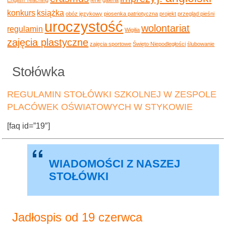
konkurs
książka
obóz językowy
piosenka patriotyczna
projekt
przegląd pieśni
uroczystość
wolontariat
regulamin
Wigilia
zajęcia plastyczne
zajęcia sportowe
Święto Niepodległości
ślubowanie
Stołówka
REGULAMIN STOŁÓWKI SZKOLNEJ W ZESPOLE
PLACÓWEK OŚWIATOWYCH W STYKOWIE
[faq id=”19″]
WIADOMOŚCI Z NASZEJ
STOŁÓWKI
Jadłospis od 19 czerwca