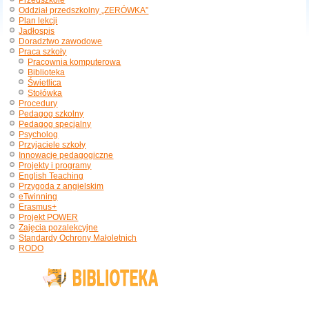
Przedszkole
Oddział przedszkolny „ZERÓWKA”
Plan lekcji
Jadłospis
Doradztwo zawodowe
Praca szkoły
Pracownia komputerowa
Biblioteka
Świetlica
Stołówka
Procedury
Pedagog szkolny
Pedagog specjalny
Psycholog
Przyjaciele szkoły
Innowacje pedagogiczne
Projekty i programy
English Teaching
Przygoda z angielskim
eTwinning
Erasmus+
Projekt POWER
Zajęcia pozalekcyjne
Standardy Ochrony Małoletnich
RODO