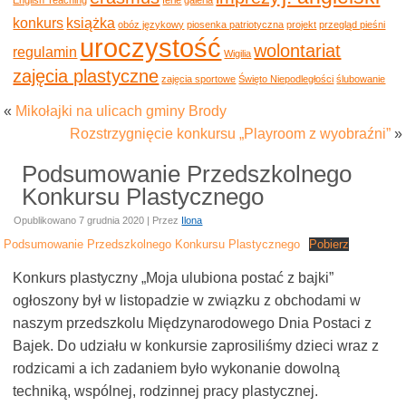
konkurs
książka
obóz językowy
piosenka patriotyczna
projekt
przegląd pieśni
uroczystość
wolontariat
regulamin
Wigilia
zajęcia plastyczne
zajęcia sportowe
Święto Niepodległości
ślubowanie
«
Mikołajki na ulicach gminy Brody
Rozstrzygnięcie konkursu „Playroom z wyobraźni”
»
Podsumowanie Przedszkolnego
Konkursu Plastycznego
Opublikowano
7 grudnia 2020
|
Przez
Ilona
Podsumowanie Przedszkolnego Konkursu Plastycznego
Pobierz
Konkurs plastyczny „Moja ulubiona postać z bajki”
ogłoszony był w listopadzie w związku z obchodami w
naszym przedszkolu Międzynarodowego Dnia Postaci z
Bajek. Do udziału w konkursie zaprosiliśmy dzieci wraz z
rodzicami a ich zadaniem było wykonanie dowolną
techniką, wspólnej, rodzinnej pracy plastycznej.