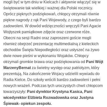
mogli być w tym dniu w Kielcach i aktywnie włączyć się w
świętowanie tak wielkiej i ważnej dla Polski rocznicy.
Oprócz pięknych podziękowań, chłopcy otrzymali równie
piękne nagrody z rąk Pani Wojewody, z czego byli bardzo
zadowoleni. W dowód wdzięczności wręczyli Pani Agacie
Wojtyszek pamiątkowe zdjęcie oraz czerwone róże.
Obecni na sesji Radni oraz zaproszeni goście mogli
również obejrzeć prezentację multimedialną z kieleckich
obchodów Święta Niepodległości oraz usłyszeć na żywo
dwie nowe pieśni w wykonaniu Wojaków. Chłopcy
otrzymali gromkie brawa oraz podziękowania od
Pani Wójt
Marzeny
Bernat
za świetny występ oraz patriotyzm, który
prezentują. Na zakończenie Wojacy udzielili wywiadu do
Radia Kielce. Do szkoły wrócili bardzo zadowoleni i pełni
nowych wrażeń. Podczas tych uroczystych chwil chłopcom
towarzyszyły:
Pani dyrektor Krystyna Kasica, Pani
wicedyrektor Elżbieta Rozwadowska oraz Justyna
Śpiewak- opiekun zespołu.