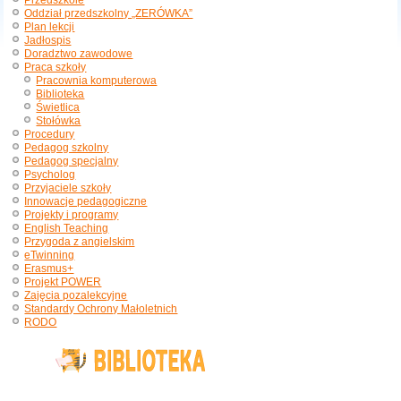
Przedszkole
Oddział przedszkolny „ZERÓWKA”
Plan lekcji
Jadłospis
Doradztwo zawodowe
Praca szkoły
Pracownia komputerowa
Biblioteka
Świetlica
Stołówka
Procedury
Pedagog szkolny
Pedagog specjalny
Psycholog
Przyjaciele szkoły
Innowacje pedagogiczne
Projekty i programy
English Teaching
Przygoda z angielskim
eTwinning
Erasmus+
Projekt POWER
Zajęcia pozalekcyjne
Standardy Ochrony Małoletnich
RODO