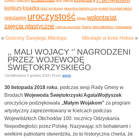
konkurs
książka
obóz językowy
piosenka patriotyczna
projekt
przegląd pieśni
uroczystość
wolontariat
regulamin
Wigilia
zajęcia plastyczne
zajęcia sportowe
Święto Niepodległości
ślubowanie
«
Gościmy Świętego Mikołaja
Mikołajki w kinie Helios
»
,, MALI WOJACY ‘’ NAGRODZENI
PRZEZ WOJEWODĘ
ŚWIĘTOKRZYSKIEGO
Opublikowano
6 grudnia 2018
|
Przez
admin
30 listopada 2018 roku
, podczas sesji Rady Gminy w
Brodach
Wojewoda Świętokrzyski Agata
Wojtyszek
uroczyście podziękowała ,
,Małym Wojakom’’
za program
artystyczny zaprezentowany w Kielcach podczas
Wojewódzkich Obchodów 100. rocznicy Odzyskania
Niepodległości przez Polskę. Nazywając ich bohaterami i
wielkimi patriotami stwierdziła, że to historyczna chwila, że