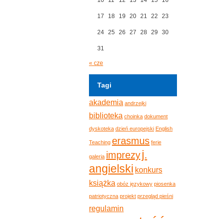
17
18
19
20
21
22
23
24
25
26
27
28
29
30
31
« cze
Tagi
akademia
andrzejki
biblioteka
choinka
dokument
dyskoteka
dzień europejski
English
erasmus
Teaching
ferie
j.
imprezy
galeria
angielski
konkurs
książka
obóz językowy
piosenka
patriotyczna
projekt
przegląd pieśni
regulamin