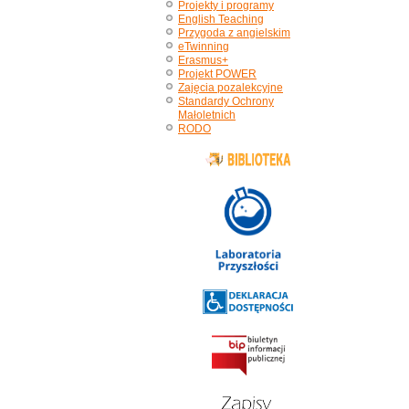
Projekty i programy
English Teaching
Przygoda z angielskim
eTwinning
Erasmus+
Projekt POWER
Zajęcia pozalekcyjne
Standardy Ochrony
Małoletnich
RODO