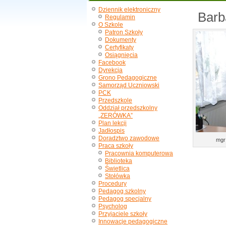
Dziennik elektroniczny
Barb
Regulamin
O Szkole
Patron Szkoły
Dokumenty
Certyfikaty
Osiągnięcia
Facebook
Dyrekcja
Grono Pedagogiczne
Samorząd Uczniowski
PCK
Przedszkole
Oddział przedszkolny
„ZERÓWKA”
Plan lekcji
Jadłospis
Doradztwo zawodowe
mgr 
Praca szkoły
Pracownia komputerowa
Biblioteka
Świetlica
Stołówka
Procedury
Pedagog szkolny
Pedagog specjalny
Psycholog
Przyjaciele szkoły
Innowacje pedagogiczne